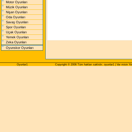
Motor Oyunları
Müzik Oyunları
Nişan Oyunları
Oda Oyunları
Savaş Oyunları
Spor Oyunları
Uçak Oyunları
Yemek Oyunları
Zeka Oyunları
Oyunskor Oyunları
Oyunlar1
Copyright © 2006 Tüm hakları saklıdır. oyunlar1 | Var misin 