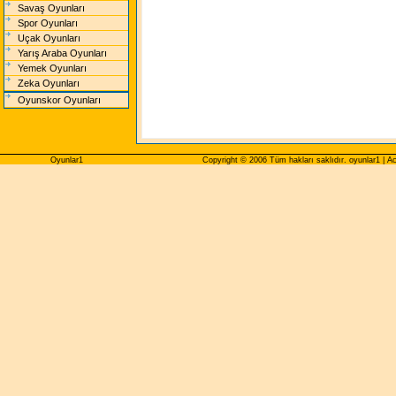
Savaş Oyunları
Spor Oyunları
Uçak Oyunları
Yarış Araba Oyunları
Yemek Oyunları
Zeka Oyunları
Oyunskor Oyunları
Oyunlar1
Copyright © 2006 Tüm hakları saklıdır.
oyunlar1
| Ac