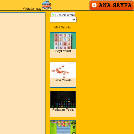
Yıldızları say
Mini Oyunlar
Sayı Yoket
Sayı Yakala
Patlayan Tetris