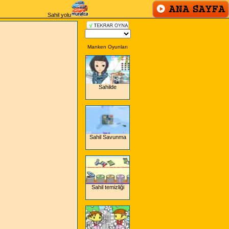
Sahil yolu
Manken Oyunları
Sahilde
Sahil Savunma
Sahil temizliği