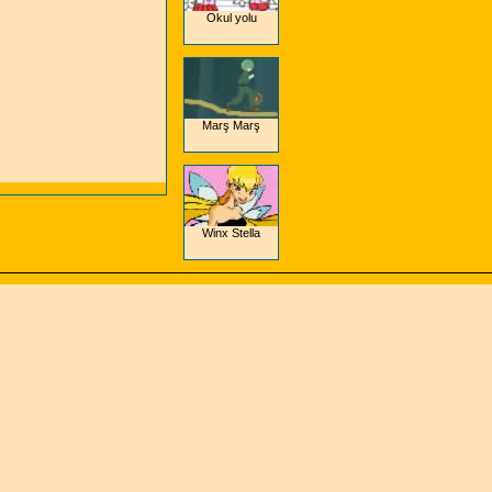
Okul yolu
Marş Marş
Winx Stella