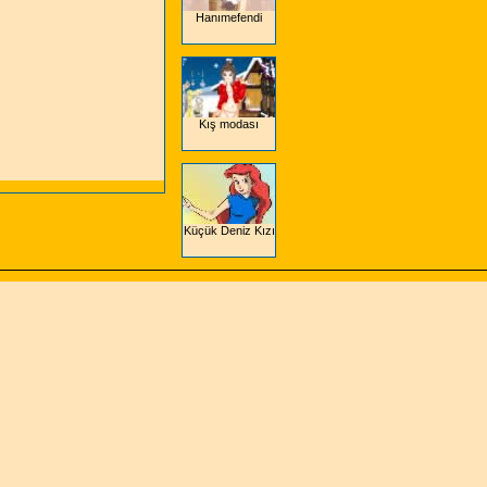
Hanımefendi
Kış modası
Küçük Deniz Kızı