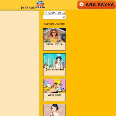
Şehirli Kadın
Manken Oyunları
Kadın Dövüşü
Şehrin renkleri
Winx Stella