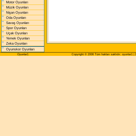
Motor Oyunları
Müzik Oyunları
Nişan Oyunları
Oda Oyunları
Savaş Oyunları
Spor Oyunları
Uçak Oyunları
Yemek Oyunları
Zeka Oyunları
Oyunskor Oyunları
Oyunlar1
Copyright © 2006 Tüm hakları saklıdır. oyunlar1 |