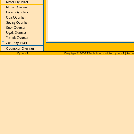
Motor Oyunları
Müzik Oyunları
Nişan Oyunları
Oda Oyunları
Savaş Oyunları
Spor Oyunları
Uçak Oyunları
Yemek Oyunları
Zeka Oyunları
Oyunskor Oyunları
Oyunlar1
Copyright © 2006 Tüm hakları saklıdır. oyunlar1 | Sumo