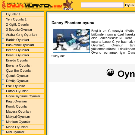
Oyunlar 1
Yeni Oyunlar1
Danny Phantom oyunu
2 Kişilik Oyunlar
3 Boyutlu Oyunlar
Boşluk ve C tuşuyla dövüş.
bölümden sonra özel hareke
Araba Yarış Oyunları
elde edeceksiniz.İki kere i
Barbie Oyunları
tuşuna basıp C ye basmak g
Basketbol Oyunları
Oyunlar1
Oyunun tahmi
yüklenme süresi:
1 dakikadan
Beceri Oyunları
Oyunu oynamak için Oyna
Ben10 Oyunları
tıklayınız.
Bilardo Oyunları
Boyama Oyunları
Çizgi film Oyunları
Oyn
Çocuk Oyunları
Dövüş Oyunları
Eski Oyunlar
Futbol Oyunları
Giysi Giydirme Oyunları
Kağıt Oyunları
Komik Oyunlar
Macera Oyunları
Makyaj Oyunları
Manken Oyunları
Mario Oyunları
Mini Oyunlar