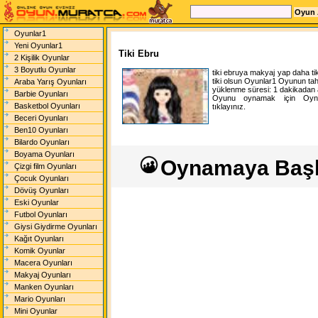
Oyunlar1
Yeni Oyunlar1
Tiki Ebru
2 Kişilik Oyunlar
3 Boyutlu Oyunlar
tiki ebruya makyaj yap daha tiki
tiki olsun
Oyunlar1
Oyunun tah
Araba Yarış Oyunları
yüklenme süresi:
1 dakikadan
Barbie Oyunları
Oyunu oynamak için Oyn
Basketbol Oyunları
tıklayınız.
Beceri Oyunları
Ben10 Oyunları
Bilardo Oyunları
Boyama Oyunları
Oynamaya Baş
Çizgi film Oyunları
Çocuk Oyunları
Dövüş Oyunları
Eski Oyunlar
Futbol Oyunları
Giysi Giydirme Oyunları
Kağıt Oyunları
Komik Oyunlar
Macera Oyunları
Makyaj Oyunları
Manken Oyunları
Mario Oyunları
Mini Oyunlar