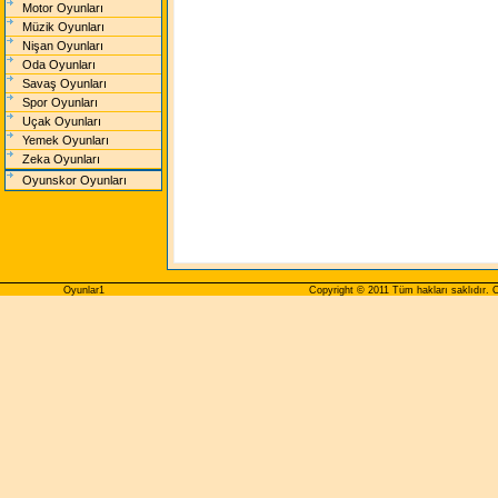
Motor Oyunları
Müzik Oyunları
Nişan Oyunları
Oda Oyunları
Savaş Oyunları
Spor Oyunları
Uçak Oyunları
Yemek Oyunları
Zeka Oyunları
Oyunskor Oyunları
Oyunlar1
Copyright © 2011 Tüm hakları saklıdır.
O