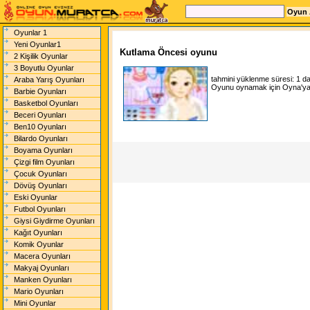
Oyunlar 1
Yeni Oyunlar1
Kutlama Öncesi oyunu
2 Kişilik Oyunlar
3 Boyutlu Oyunlar
tahmini yüklenme süresi:
1 d
Araba Yarış Oyunları
Oyunu oynamak için Oyna'ya t
Barbie Oyunları
Basketbol Oyunları
Beceri Oyunları
Ben10 Oyunları
Bilardo Oyunları
Boyama Oyunları
Çizgi film Oyunları
Çocuk Oyunları
Dövüş Oyunları
Eski Oyunlar
Futbol Oyunları
Giysi Giydirme Oyunları
Kağıt Oyunları
Komik Oyunlar
Macera Oyunları
Makyaj Oyunları
Manken Oyunları
Mario Oyunları
Mini Oyunlar