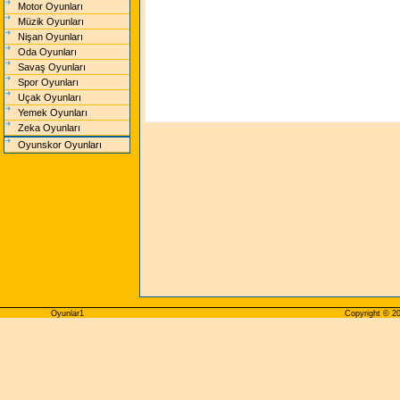
Motor Oyunları
Müzik Oyunları
Nişan Oyunları
Oda Oyunları
Savaş Oyunları
Spor Oyunları
Uçak Oyunları
Yemek Oyunları
Zeka Oyunları
Oyunskor Oyunları
Oyunlar1
Copyright © 20