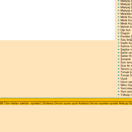
Makyaj 
Makyaj 
Makyaj 
Makyaj s
Melekler
Minik Ku
Minik Ku
Minik Ku
Nehrin 
Oje bul
Özgün
Pembe 
Saç beğ
Sade kı
Sahne Iş
Şapka v
Şehir ışı
Şeker Kı
Şımarık
Son terc
Sue ile 
Tarzını y
Tırnak 
Tırnak 
Uçuk
Uzun saç
Winx Cl
Yeni ima
Yeni yüz
Yılbaşı 
06 Tüm hakları saklıdır. oyunlar1 | Kutlama Oncesi oyunu oyun Kutlama Oncesi oyunlari oyunlar Makyaj Oy