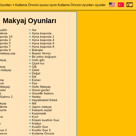
Oyunları
» Kutlama Öncesi oyunu oyun Kutlama Öncesi oyunları oyunlar
Makyaj Oyunları
uaför
Asi
sleme
Ayna başında
şında 10
Ayna başında 2
şında 3
Ayna başında 4
şında 5
Ayna başında 6
şında 7
Ayna başında 8
şında 9
Bakışlar
 makyaj yap
Bayan Venüs
Bir yıldız doğuyor
kyaj
Cadı gibi
Çiçek kız
kyaj
Çilli
 makyajı
Çirkin
Doğal
Elit
eme
Esmer
nli
Fan
Makyajı
Gelin Makyajı
zler
Güzel günler
z
Güzellik Salonu
 Salonu 2
Harika
Hayalimdeki Erkek
kyajı
İkili
ileme
Japon makyaj
berts
Kabarık saçlar
Karizmatik
si
Kızıl
Köpek kuaförü Sue
k
Kraliçe
Kuaför Sue
Sue 2
Kuaför Sue 3
anım
Kutlama Öncesi