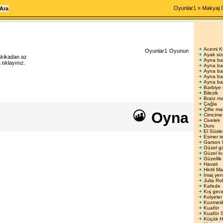
Oyunlar1
»
Makyaj 
Acemi K
Oyunlar1
Oyunun
Ayak sü
akikadan az
Ayna ba
ıklayınız.
Ayna ba
Ayna ba
Ayna ba
Ayna ba
Barbiye
Bilezik
Bratz ma
Çağla
Çifte ma
Oyna
Cimcime
Civelek
Duru
El Süsl
Esmer te
Garson 
Güzel gö
Güzel kı
Güzellik
Havalı
Hintli Ma
İmaj yen
Julia Ro
Kafede
Kış gece
Kolyeler
Kozmeti
Kuaför
Kuaför 
Küçük H