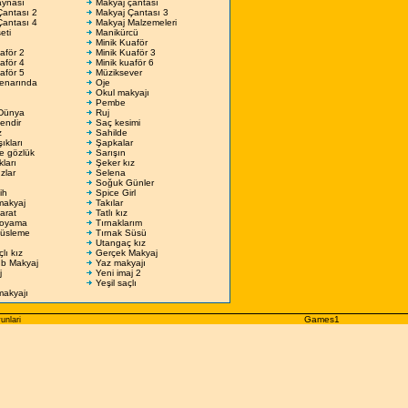
aynası
Makyaj çantası
Çantası 2
Makyaj Çantası 3
Çantası 4
Makyaj Malzemeleri
eti
Manikürcü
Minik Kuaför
aför 2
Minik Kuaför 3
aför 4
Minik kuaför 6
aför 5
Müziksever
kenarında
Oje
Okul makyajı
Pembe
Dünya
Ruj
endir
Saç kesimi
z
Sahilde
ıkları
Şapkalar
e gözlük
Sarışın
kları
Şeker kız
zlar
Selena
Soğuk Günler
ih
Spice Girl
makyaj
Takılar
arat
Tatlı kız
boyama
Tırnaklarım
Süsleme
Tırnak Süsü
Utangaç kız
lı kız
Gerçek Makyaj
ub Makyaj
Yaz makyajı
j
Yeni imaj 2
Yeşil saçlı
makyajı
Games1
unlari