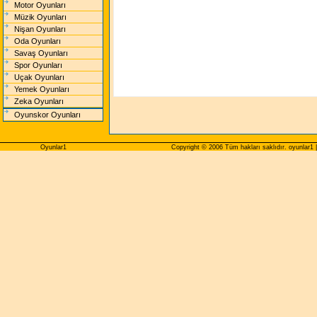
Motor Oyunları
Müzik Oyunları
Nişan Oyunları
Oda Oyunları
Savaş Oyunları
Spor Oyunları
Uçak Oyunları
Yemek Oyunları
Zeka Oyunları
Oyunskor Oyunları
Oyunlar1
Copyright © 2006 Tüm hakları saklıdır. oyunlar1 