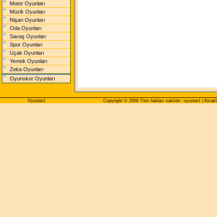
Motor Oyunları
Müzik Oyunları
Nişan Oyunları
Oda Oyunları
Savaş Oyunları
Spor Oyunları
Uçak Oyunları
Yemek Oyunları
Zeka Oyunları
Oyunskor Oyunları
Oyunlar1
Copyright © 2006 Tüm hakları saklıdır. oyunlar1 | Kizak