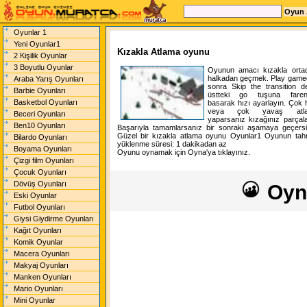
Oyunlar 1
Yeni Oyunlar1
Kızakla Atlama oyunu
2 Kişilik Oyunlar
3 Boyutlu Oyunlar
Oyunun amacı kızakla ortad
halkadan geçmek. Play game
Araba Yarış Oyunları
sonra Skip the transition d
Barbie Oyunları
üstteki go tuşuna fareni
Basketbol Oyunları
basarak hızı ayarlayın. Çok h
veya çok yavaş atla
Beceri Oyunları
yaparsanız kızağınız parçala
Ben10 Oyunları
Başarıyla tamamlarsanız bir sonraki aşamaya geçersi
Güzel bir kızakla atlama oyunu
Oyunlar1
Oyunun tahm
Bilardo Oyunları
yüklenme süresi:
1 dakikadan az
Boyama Oyunları
Oyunu oynamak için Oyna'ya tıklayınız.
Çizgi film Oyunları
Çocuk Oyunları
Dövüş Oyunları
Oyn
Eski Oyunlar
Futbol Oyunları
Giysi Giydirme Oyunları
Kağıt Oyunları
Komik Oyunlar
Macera Oyunları
Makyaj Oyunları
Manken Oyunları
Mario Oyunları
Mini Oyunlar