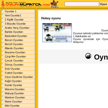
Oyunlar 1
Yeni Oyunlar1
Hokey oyunu
2 Kişilik Oyunlar
3 Boyutlu Oyunlar
Araba Yarış Oyunları
Oyunl
Barbie Oyunları
Oyunun tahmini yüklenme sür
Basketbol Oyunları
1 dakikadan az
Oyunu oynamak için Oyna
Beceri Oyunları
tıklayınız.
Ben10 Oyunları
Bilardo Oyunları
Boyama Oyunları
Oyn
Çizgi film Oyunları
Çocuk Oyunları
Dövüş Oyunları
Eski Oyunlar
Futbol Oyunları
Giysi Giydirme Oyunları
Kağıt Oyunları
Komik Oyunlar
Macera Oyunları
Makyaj Oyunları
Manken Oyunları
Mario Oyunları
Mini Oyunlar