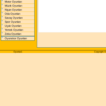
Motor Oyunları
Müzik Oyunları
Nişan Oyunları
Oda Oyunları
Savaş Oyunları
Spor Oyunları
Uçak Oyunları
Yemek Oyunları
Zeka Oyunları
Oyunskor Oyunları
Oyunlar1
Copyright ©