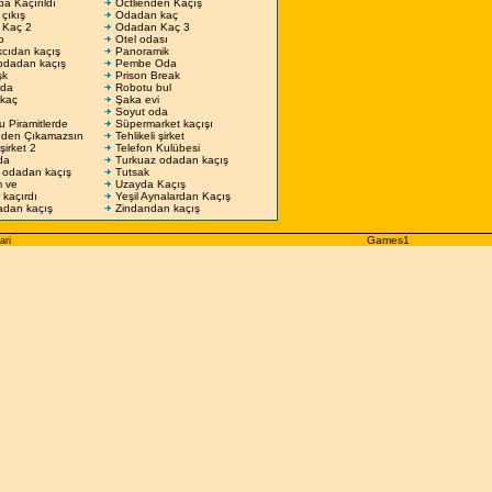
a Kaçırıldı
Octlienden Kaçış
çıkış
Odadan kaç
 Kaç 2
Odadan Kaç 3
o
Otel odası
cıdan kaçış
Panoramik
dadan kaçış
Pembe Oda
şk
Prison Break
Oda
Robotu bul
kaç
Şaka evi
Soyut oda
 Piramitlerde
Süpermarket kaçışı
den Çıkamazsın
Tehlikeli şirket
 şirket 2
Telefon Kulübesi
da
Turkuaz odadan kaçış
 odadan kaçış
Tutsak
 ve
Uzayda Kaçış
 kaçırdı
Yeşil Aynalardan Kaçış
adan kaçış
Zindandan kaçış
Games1
ari