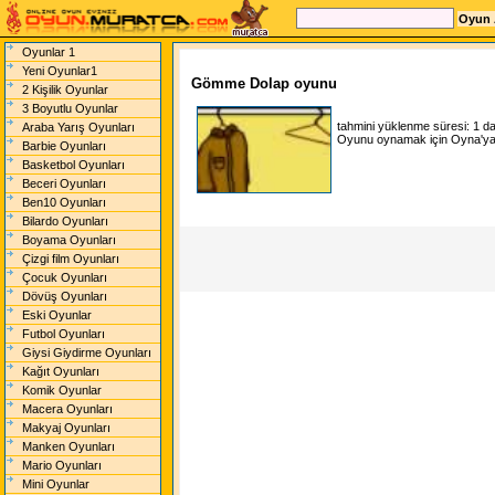
Oyunlar 1
Yeni Oyunlar1
Gömme Dolap oyunu
2 Kişilik Oyunlar
3 Boyutlu Oyunlar
tahmini yüklenme süresi:
1 d
Araba Yarış Oyunları
Oyunu oynamak için Oyna'ya t
Barbie Oyunları
Basketbol Oyunları
Beceri Oyunları
Ben10 Oyunları
Bilardo Oyunları
Boyama Oyunları
Çizgi film Oyunları
Çocuk Oyunları
Dövüş Oyunları
Eski Oyunlar
Futbol Oyunları
Giysi Giydirme Oyunları
Kağıt Oyunları
Komik Oyunlar
Macera Oyunları
Makyaj Oyunları
Manken Oyunları
Mario Oyunları
Mini Oyunlar