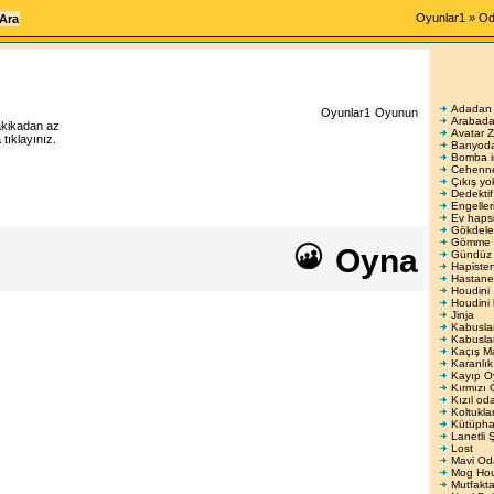
Oyunlar1
»
Od
Adadan 
Oyunlar1
Oyunun
Arabada
akikadan az
Avatar Z
ıklayınız.
Banyoda
Bomba 
Cehenn
Çıkış yo
Dedektif
Engelleri
Ev haps
Gökdele
Gömme 
Oyna
Gündüz
Hapisten
Hastane
Houdini
Houdini 
Jinja
Kabusla
Kabusla
Kaçış M
Karanlık
Kayıp O
Kırmızı
Kızıl od
Koltukla
Kütüpha
Lanetli 
Lost
Mavi Od
Mog Ho
Mutfakt