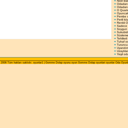
Noel Bab
Odadan 
Odadan
O Quart
Oyuncak
Pembe o
Perili kö
Renkli 
Sadece 
Soygun
Sukubidu
Süsleme
Tehlikeli
Tuhaf o
Turuncu
Uyandım
Uzaylılar
Yeşil od
 2006 Tüm hakları saklıdır. oyunlar1 | Gomme Dolap oyunu oyun Gomme Dolap oyunlari oyunlar Oda Oyunl