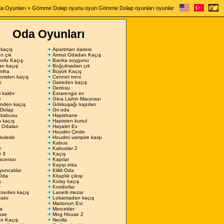
a Oyunları
» Gömme Dolap oyunu oyun Gömme Dolap oyunları oyunlar
Oda Oyunları
kaçış
Apartman dairesi
n çık
Armut Odadan Kaçış
orlu Kaçış
Banka soygunu
n kaçış
Boğulmadan çık
imha
Büyük Kaçış
emden kaçış
Cennet treni
k
Daireden kaçış
Derinsu
 kaldır
Esrarengiz ev
i
Gina Lishin Macerası
nden kaçış
Gökkuşağı kapıları
Dolap
Gri oda
 kabusu
Hapishane
 kaçış
Hapisten kurtul
 Odaları
Hayalet Ev
Houdini Çinde
kulede
Houdini vampire karşı
Kabus
r
Kabuslar 2
r 3
Kaçış
acerası
Kapılar
Kayıp inka
yuncaklar
Kilitli Oda
 Oda
Kitaplık çıkışı
a
Kolay kaçış
r
Koridorlar
neden kaçış
Lanetli mezar
Şato
Lokantadan kaçış
Marionun Evi
a
Mercekler
use
Mog House 2
an Kaçış
Neolla