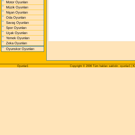
Motor Oyunları
Müzik Oyunları
Nişan Oyunları
Oda Oyunları
Savaş Oyunları
Spor Oyunları
Uçak Oyunları
Yemek Oyunları
Zeka Oyunları
Oyunskor Oyunları
Oyunlar1
Copyright © 2006 Tüm hakları saklıdır. oyunlar1 | 