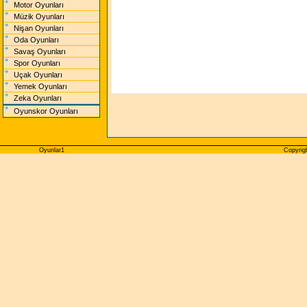
Motor Oyunları
Müzik Oyunları
Nişan Oyunları
Oda Oyunları
Savaş Oyunları
Spor Oyunları
Uçak Oyunları
Yemek Oyunları
Zeka Oyunları
Oyunskor Oyunları
Oyunlar1
Copyrig