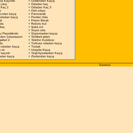
a Kaçırıldı
Octlienden Kaçış
çıkış
Odadan kaç
 Kaç 2
Odadan Kaç 3
o
Otel odası
cıdan kaçış
Panoramik
dadan kaçış
Pembe Oda
şk
Prison Break
Oda
Robotu bul
kaç
Şaka evi
Soyut oda
 Piramitlerde
Süpermarket kaçışı
den Çıkamazsın
Tehlikeli şirket
 şirket 2
Telefon Kulübesi
da
Turkuaz odadan kaçış
 odadan kaçış
Tutsak
 ve
Uzayda Kaçış
 kaçırdı
Yeşil Aynalardan Kaçış
adan kaçış
Zindandan kaçış
Games1