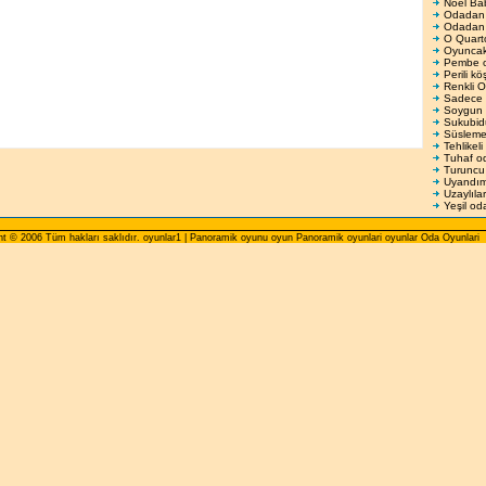
Noel Bab
Odadan 
Odadan
O Quart
Oyuncak
Pembe o
Perili kö
Renkli 
Sadece 
Soygun
Sukubidu
Süsleme
Tehlikeli
Tuhaf o
Turuncu
Uyandım
Uzaylılar
Yeşil od
ht © 2006 Tüm hakları saklıdır. oyunlar1 | Panoramik oyunu oyun Panoramik oyunlari oyunlar Oda Oyunlari