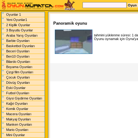
Oyunlar 1
Yeni Oyunlar1
Panoramik oyunu
2 Kişilik Oyunlar
3 Boyutlu Oyunlar
tahmini yüklenme süresi:
1 d
Araba Yarış Oyunları
Oyunu oynamak için Oyna'ya t
Barbie Oyunları
Basketbol Oyunları
Beceri Oyunları
Ben10 Oyunları
Bilardo Oyunları
Boyama Oyunları
Çizgi film Oyunları
Çocuk Oyunları
Dövüş Oyunları
Eski Oyunlar
Futbol Oyunları
Giysi Giydirme Oyunları
Kağıt Oyunları
Komik Oyunlar
Macera Oyunları
Makyaj Oyunları
Manken Oyunları
Mario Oyunları
Mini Oyunlar