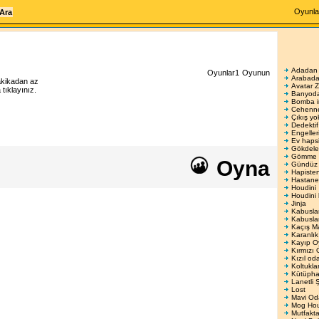
Oyunla
Adadan 
Oyunlar1
Oyunun
Arabada
akikadan az
Avatar Z
ıklayınız.
Banyoda
Bomba 
Cehenn
Çıkış yo
Dedektif
Engelleri
Ev haps
Gökdele
Gömme 
Oyna
Gündüz
Hapisten
Hastane
Houdini
Houdini 
Jinja
Kabusla
Kabusla
Kaçış M
Karanlık
Kayıp O
Kırmızı
Kızıl od
Koltukla
Kütüpha
Lanetli 
Lost
Mavi Od
Mog Ho
Mutfakt