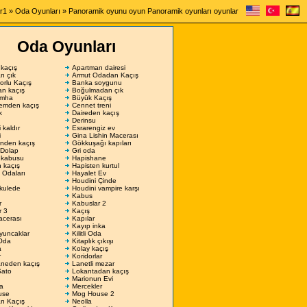
r1
»
Oda Oyunları
» Panoramik oyunu oyun Panoramik oyunları oyunlar
Oda Oyunları
kaçış
Apartman dairesi
n çık
Armut Odadan Kaçış
orlu Kaçış
Banka soygunu
n kaçış
Boğulmadan çık
imha
Büyük Kaçış
emden kaçış
Cennet treni
k
Daireden kaçış
Derinsu
 kaldır
Esrarengiz ev
i
Gina Lishin Macerası
nden kaçış
Gökkuşağı kapıları
Dolap
Gri oda
 kabusu
Hapishane
 kaçış
Hapisten kurtul
 Odaları
Hayalet Ev
Houdini Çinde
kulede
Houdini vampire karşı
Kabus
r
Kabuslar 2
r 3
Kaçış
acerası
Kapılar
Kayıp inka
yuncaklar
Kilitli Oda
 Oda
Kitaplık çıkışı
a
Kolay kaçış
r
Koridorlar
neden kaçış
Lanetli mezar
Şato
Lokantadan kaçış
Marionun Evi
a
Mercekler
use
Mog House 2
an Kaçış
Neolla