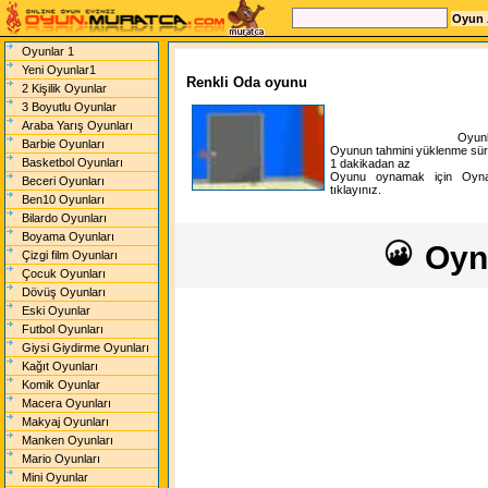
Oyunlar 1
Yeni Oyunlar1
Renkli Oda oyunu
2 Kişilik Oyunlar
3 Boyutlu Oyunlar
Araba Yarış Oyunları
Oyunl
Barbie Oyunları
Oyunun tahmini yüklenme sür
Basketbol Oyunları
1 dakikadan az
Oyunu oynamak için Oyna
Beceri Oyunları
tıklayınız.
Ben10 Oyunları
Bilardo Oyunları
Boyama Oyunları
Oyn
Çizgi film Oyunları
Çocuk Oyunları
Dövüş Oyunları
Eski Oyunlar
Futbol Oyunları
Giysi Giydirme Oyunları
Kağıt Oyunları
Komik Oyunlar
Macera Oyunları
Makyaj Oyunları
Manken Oyunları
Mario Oyunları
Mini Oyunlar