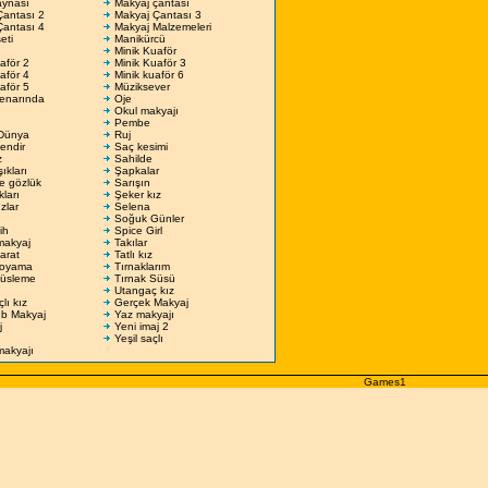
aynası
Makyaj çantası
Çantası 2
Makyaj Çantası 3
Çantası 4
Makyaj Malzemeleri
eti
Manikürcü
Minik Kuaför
aför 2
Minik Kuaför 3
aför 4
Minik kuaför 6
aför 5
Müziksever
kenarında
Oje
Okul makyajı
Pembe
Dünya
Ruj
endir
Saç kesimi
z
Sahilde
ıkları
Şapkalar
e gözlük
Sarışın
kları
Şeker kız
zlar
Selena
Soğuk Günler
ih
Spice Girl
makyaj
Takılar
arat
Tatlı kız
boyama
Tırnaklarım
Süsleme
Tırnak Süsü
Utangaç kız
lı kız
Gerçek Makyaj
ub Makyaj
Yaz makyajı
j
Yeni imaj 2
Yeşil saçlı
makyajı
Games1