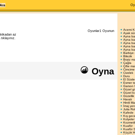
Oy
Acemi K
Oyunlar1
Oyunun
Ayak sü
akikadan az
Ayna ba
ıklayınız.
Ayna ba
Ayna ba
Ayna ba
Ayna ba
Barbiye
Bilezik
Bratz ma
Çağla
Çifte ma
Oyna
Cimcime
Civelek
Duru
El Süsl
Esmer te
Garson 
Güzel gö
Güzel kı
Güzellik
Havalı
Hintli Ma
İmaj yen
Julia Ro
Kafede
Kış gece
Kolyeler
Kozmeti
Kuaför
Kuaför 
Küçük H