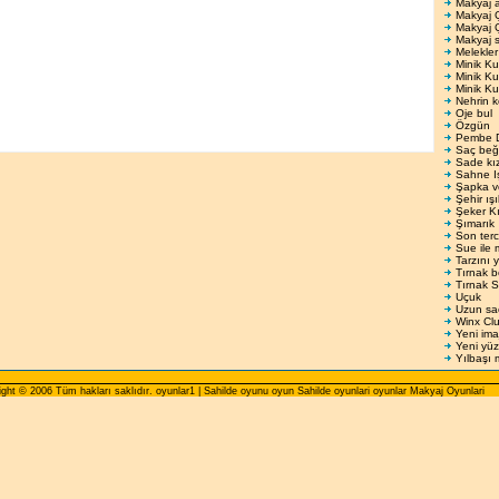
Makyaj 
Makyaj 
Makyaj 
Makyaj s
Melekler
Minik Ku
Minik Ku
Minik Ku
Nehrin 
Oje bul
Özgün
Pembe 
Saç beğ
Sade kı
Sahne Iş
Şapka v
Şehir ışı
Şeker Kı
Şımarık
Son terc
Sue ile 
Tarzını y
Tırnak 
Tırnak 
Uçuk
Uzun saç
Winx Cl
Yeni ima
Yeni yüz
Yılbaşı 
ght © 2006 Tüm hakları saklıdır. oyunlar1 | Sahilde oyunu oyun Sahilde oyunlari oyunlar Makyaj Oyunlari