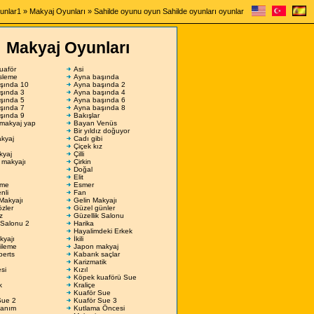
unlar1
»
Makyaj Oyunları
» Sahilde oyunu oyun Sahilde oyunları oyunlar
Makyaj Oyunları
uaför
Asi
sleme
Ayna başında
şında 10
Ayna başında 2
şında 3
Ayna başında 4
şında 5
Ayna başında 6
şında 7
Ayna başında 8
şında 9
Bakışlar
 makyaj yap
Bayan Venüs
Bir yıldız doğuyor
kyaj
Cadı gibi
Çiçek kız
kyaj
Çilli
 makyajı
Çirkin
Doğal
Elit
eme
Esmer
nli
Fan
Makyajı
Gelin Makyajı
zler
Güzel günler
z
Güzellik Salonu
 Salonu 2
Harika
Hayalimdeki Erkek
kyajı
İkili
ileme
Japon makyaj
berts
Kabarık saçlar
Karizmatik
si
Kızıl
Köpek kuaförü Sue
k
Kraliçe
Kuaför Sue
Sue 2
Kuaför Sue 3
anım
Kutlama Öncesi