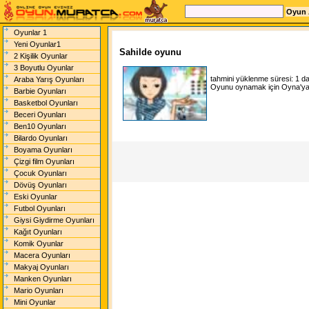
Oyunlar 1
Yeni Oyunlar1
Sahilde oyunu
2 Kişilik Oyunlar
3 Boyutlu Oyunlar
tahmini yüklenme süresi:
1 d
Araba Yarış Oyunları
Oyunu oynamak için Oyna'ya t
Barbie Oyunları
Basketbol Oyunları
Beceri Oyunları
Ben10 Oyunları
Bilardo Oyunları
Boyama Oyunları
Çizgi film Oyunları
Çocuk Oyunları
Dövüş Oyunları
Eski Oyunlar
Futbol Oyunları
Giysi Giydirme Oyunları
Kağıt Oyunları
Komik Oyunlar
Macera Oyunları
Makyaj Oyunları
Manken Oyunları
Mario Oyunları
Mini Oyunlar