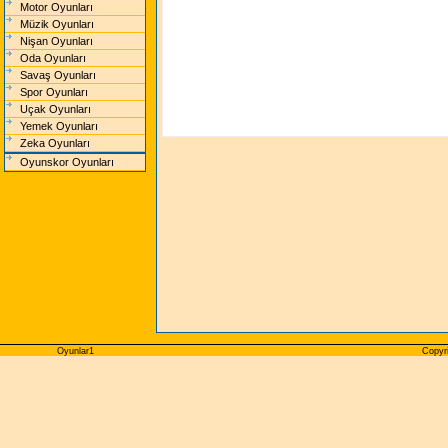
Motor Oyunları
Müzik Oyunları
Nişan Oyunları
Oda Oyunları
Savaş Oyunları
Spor Oyunları
Uçak Oyunları
Yemek Oyunları
Zeka Oyunları
Oyunskor Oyunları
Oyunlar1
Copyri