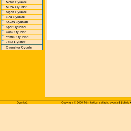
Motor Oyunları
Müzik Oyunları
Nişan Oyunları
Oda Oyunları
Savaş Oyunları
Spor Oyunları
Uçak Oyunları
Yemek Oyunları
Zeka Oyunları
Oyunskor Oyunları
Oyunlar1
Copyright © 2006 Tüm hakları saklıdır. oyunlar1 | Minik 