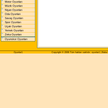
Motor Oyunları
Müzik Oyunları
Nişan Oyunları
Oda Oyunları
Savaş Oyunları
Spor Oyunları
Uçak Oyunları
Yemek Oyunları
Zeka Oyunları
Oyunskor Oyunları
Oyunlar1
Copyright © 2006 Tüm hakları saklıdır. oyunlar1 | Baba