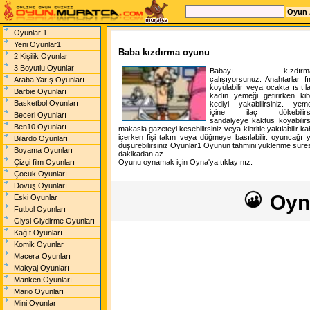
Oyunlar 1
Yeni Oyunlar1
Baba kızdırma oyunu
2 Kişilik Oyunlar
3 Boyutlu Oyunlar
Babayı kızdırma
çalışıyorsunuz. Anahtarlar fı
Araba Yarış Oyunları
koyulabilir veya ocakta ısıtılab
Barbie Oyunları
kadın yemeği getirirken kibr
Basketbol Oyunları
kediyi yakabilirsiniz. yem
içine ilaç dökebilirsi
Beceri Oyunları
sandalyeye kaktüs koyabilirs
Ben10 Oyunları
makasla gazeteyi kesebilirsiniz veya kibritle yakılabilir k
içerken fişi takın veya düğmeye basılabilir. oyuncağı 
Bilardo Oyunları
düşürebilirsiniz
Oyunlar1
Oyunun tahmini yüklenme süres
Boyama Oyunları
dakikadan az
Oyunu oynamak için Oyna'ya tıklayınız.
Çizgi film Oyunları
Çocuk Oyunları
Dövüş Oyunları
Oyn
Eski Oyunlar
Futbol Oyunları
Giysi Giydirme Oyunları
Kağıt Oyunları
Komik Oyunlar
Macera Oyunları
Makyaj Oyunları
Manken Oyunları
Mario Oyunları
Mini Oyunlar