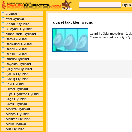
Oyunlar 1
Yeni Oyunlar1
Tuvalet taktikleri oyunu
2 Kişilik Oyunlar
3 Boyutlu Oyunlar
tahmini yüklenme süresi:
1 d
Araba Yarış Oyunları
Oyunu oynamak için Oyna'ya t
Barbie Oyunları
Basketbol Oyunları
Beceri Oyunları
Ben10 Oyunları
Bilardo Oyunları
Boyama Oyunları
Çizgi film Oyunları
Çocuk Oyunları
Dövüş Oyunları
Eski Oyunlar
Futbol Oyunları
Giysi Giydirme Oyunları
Kağıt Oyunları
Komik Oyunlar
Macera Oyunları
Makyaj Oyunları
Manken Oyunları
Mario Oyunları
Mini Oyunlar