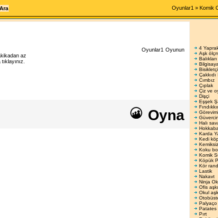
Oyunlar1
»
Komik 
4 Yaprak
Oyunlar1
Oyunun
Aşk ölç
akikadan az
Balıkları
ıklayınız.
Bilgisay
Bisikletçi
Çakkıdı
Cımbız
Çıplak
Çiz ve o
Dişçi
Eşşek Ş
Fındıkkı
Oyna
Görevimi
Güvercin 
Halı sav
Hokkab
Karda Y
Kedi köp
Kemiksiz
Koku bo
Komik S
Köpük P
Kör ran
Lastik
Nakavt
Ninja Ok
Ofis aşk
Okul aşk
Otobüst
Palyaço
Patates
Pırt