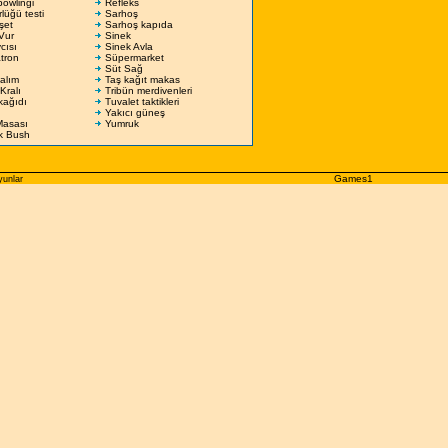
owlingi
Refleks
lüğü testi
Sarhoş
şet
Sarhoş kapıda
Vur
Sinek
cısı
Sinek Avla
atron
Süpermarket
Süt Sağ
alım
Taş kağıt makas
Kralı
Tribün merdivenleri
kağıdı
Tuvalet taktikleri
Yakıcı güneş
asası
Yumruk
k Bush
Games1
yunlar