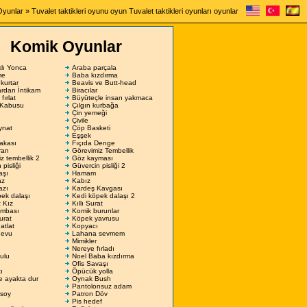
Oyunlar
» Tuvalet taktikleri oyunu oyun Tuvalet taktikleri oyunları oyunlar
Komik Oyunlar
lı Yonca
Araba parçala
me
Baba kızdırma
 kurtar
Beavis ve Butt-head
ardan İntikam
Biracılar
 fırlat
Büyüteçle insan yakmaca
 Kabusu
Çılgın kurbağa
Çin yemeği
Çivile
ynat
Çöp Basketi
Eşşek
akası
Fıçıda Denge
ran
Görevimiz Tembellik
z tembellik 2
Göz kayması
pisliği
Güvercin pisliği 2
aşı
Hamam
az
Kabız
azı
Kardeş Kavgası
ek dalaşı
Kedi köpek dalaşı 2
 Kız
Kıllı Surat
mbası
Komik burunlar
urat
Köpek yavrusu
atlat
Kopyacı
devu
Lahana sevmem
Mimikler
Nereye fırladı
ulu
Noel Baba kızdırma
ı
Ofis Savaşı
ı
Öpücük yolla
e ayakta dur
Oynak Bush
Pantolonsuz adam
 soy
Patron Döv
Pis hedef