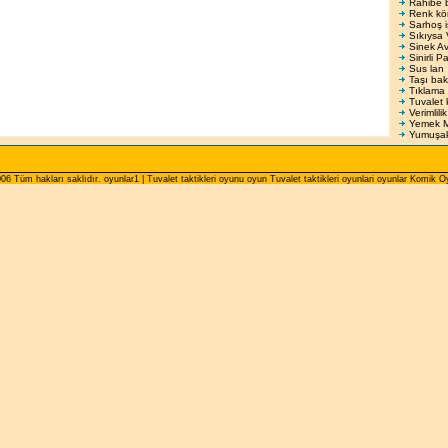
Rahibe b
Renk kör
Sarhoş i
Sıkıysa 
Sinek Av
Sinirli P
Sus lan
Taşı bak
Tıklama 
Tuvalet 
Verimlilik
Yemek M
Yumuşa
6 Tüm hakları saklıdır. oyunlar1 | Tuvalet taktikleri oyunu oyun Tuvalet taktikleri oyunlari oyunlar Komik O