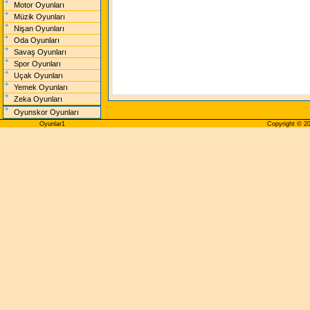
Motor Oyunları
Müzik Oyunları
Nişan Oyunları
Oda Oyunları
Savaş Oyunları
Spor Oyunları
Uçak Oyunları
Yemek Oyunları
Zeka Oyunları
Oyunskor Oyunları
Oyunlar1
Copyright © 200