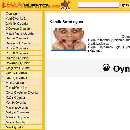
Oyunlar 1
Yeni Oyunlar1
Komik Surat oyunu
2 Kişilik Oyunlar
3 Boyutlu Oyunlar
Araba Yarış Oyunları
Oyunl
Barbie Oyunları
Oyunun tahmini yüklenme sür
Basketbol Oyunları
1 dakikadan az
Oyunu oynamak için Oyna
Beceri Oyunları
tıklayınız.
Ben10 Oyunları
Bilardo Oyunları
Boyama Oyunları
Oyn
Çizgi film Oyunları
Çocuk Oyunları
Dövüş Oyunları
Eski Oyunlar
Futbol Oyunları
Giysi Giydirme Oyunları
Kağıt Oyunları
Komik Oyunlar
Macera Oyunları
Makyaj Oyunları
Manken Oyunları
Mario Oyunları
Mini Oyunlar