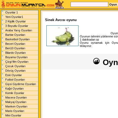
Oyunlar 1
Yeni Oyunlar1
Sinek Avcısı oyunu
2 Kişilik Oyunlar
3 Boyutlu Oyunlar
Araba Yarış Oyunları
Oyunl
Barbie Oyunları
Oyunun tahmini yüklenme sür
Basketbol Oyunları
1 dakikadan az
Oyunu oynamak için Oyna
Beceri Oyunları
tıklayınız.
Ben10 Oyunları
Bilardo Oyunları
Boyama Oyunları
Oyn
Çizgi film Oyunları
Çocuk Oyunları
Dövüş Oyunları
Eski Oyunlar
Futbol Oyunları
Giysi Giydirme Oyunları
Kağıt Oyunları
Komik Oyunlar
Macera Oyunları
Makyaj Oyunları
Manken Oyunları
Mario Oyunları
Mini Oyunlar