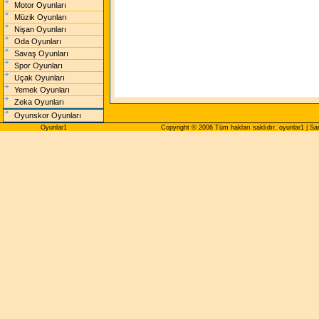
Motor Oyunları
Müzik Oyunları
Nişan Oyunları
Oda Oyunları
Savaş Oyunları
Spor Oyunları
Uçak Oyunları
Yemek Oyunları
Zeka Oyunları
Oyunskor Oyunları
Oyunlar1
Copyright © 2006 Tüm hakları saklıdır. oyunlar1 | Sa