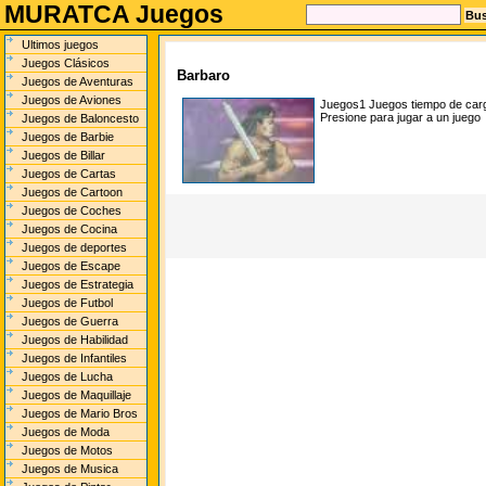
MURATCA Juegos
Ultimos juegos
Juegos Clásicos
Barbaro
Juegos de Aventuras
Juegos de Aviones
Juegos1
Juegos tiempo de car
Presione para jugar a un juego
Juegos de Baloncesto
Juegos de Barbie
Juegos de Billar
Juegos de Cartas
Juegos de Cartoon
Juegos de Coches
Juegos de Cocina
Juegos de deportes
Juegos de Escape
Juegos de Estrategia
Juegos de Futbol
Juegos de Guerra
Juegos de Habilidad
Juegos de Infantiles
Juegos de Lucha
Juegos de Maquillaje
Juegos de Mario Bros
Juegos de Moda
Juegos de Motos
Juegos de Musica