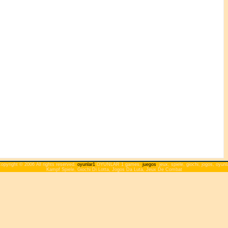
opyright © 2006 All rights reserved.
oyunlar1
OYUNLAR 1 games,
juegos
, jeux, spiele, giochi, jogos, oyunl
Kampf Spiele, Giochi Di Lotta, Jogos Da Luta, Jeux De Combat