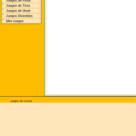
Juegos de Pintar
Juegos de Tiros
Juegos de Vestir
Juegos Divertidos
Mini Juegos
C
juegos de cocina