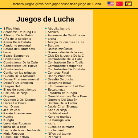
Barbaro juegos gratis para jugar online flash juego de Lucha
Juegos de Lucha
3 Pies Ninja
Abuelita kungfu
Academia De Kung Fu
Achilles
Alboroto De la Matriz
Amanecer de David de un
Año de la serpiente
arena
Arena De la Batalla
Arreglo de cuentas de Xe
Ayudante personal
Barbaro
Batalla del Futurebots
Batalla minúscula
boxeo
Boxeo caliente de la san
Boxeo Estupendo
Club De la Lucha De la C
Combatiente
Combatiente De la Calle
Combatiente De la Calle
Combatiente De la Toalla
Combatiente Del Huevo
Combatiente estupendo
Combatientes
Combatientes De Bushido
Confiar en las reliquias
Contacto Fatal
Cuenta De la Matanza
Danny Phantom
Danny Phantom anormal
Desafío De Lucha
Desafío De Shruiken
Desayuno Browl
Dragón Ball
El Entrenamiento Del Com
El rey de combatientes
Escaramuza
Escuela De Ninja
Estadista de Kungfu
Golpéelo
Guardabosques De la Ener
Guerrero 2 Del Dragón
Guerrero Del Dragón
Heces De Bruce
Hombre De la Lucha
Ivan Drago
Jackie Chan Shangai
Jedi vs Jedi
Kane el Ninja
Karate Internacional
Kimblis el azul
Kumite
Kung fu monkey
Kungfu
La hormiga ken
Leyendas Rocosas
lucha
lucha de la calle
Lucha de la matriz
Lucha de la muchacha de
Lucha final
Ninja Rinseout
Niños del átomo
Palillo Que estalla
Pencak s