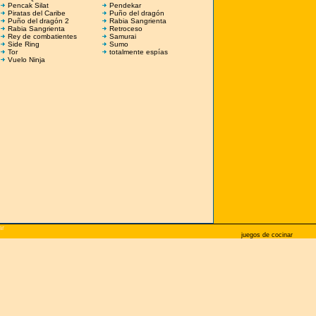
Pencak Silat
Pendekar
Piratas del Caribe
Puño del dragón
Puño del dragón 2
Rabia Sangrienta
Rabia Sangrienta
Retroceso
Rey de combatientes
Samurai
Side Ring
Sumo
Tor
totalmente espías
Vuelo Ninja
ar
juegos de cocinar