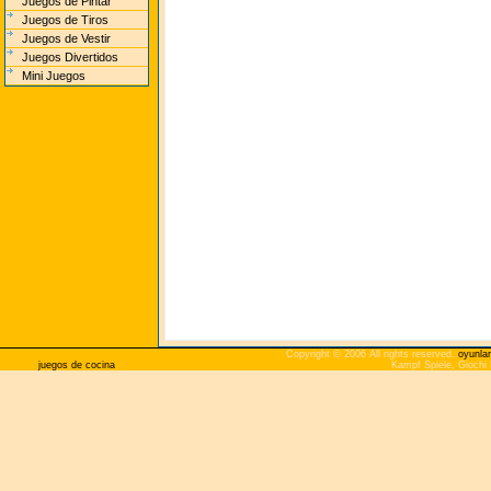
Juegos de Pintar
Juegos de Tiros
Juegos de Vestir
Juegos Divertidos
Mini Juegos
Copyright © 2006 All rights reserved.
oyunla
juegos de cocina
Kampf Spiele, Giochi