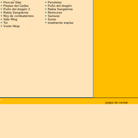
Pencak Silat
Pendekar
Piratas del Caribe
Puño del dragón
Puño del dragón 2
Rabia Sangrienta
Rabia Sangrienta
Retroceso
Rey de combatientes
Samurai
Side Ring
Sumo
Tor
totalmente espías
Vuelo Ninja
ar
juegos de cocinar