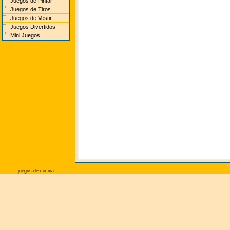
Juegos de Pintar
Juegos de Tiros
Juegos de Vestir
Juegos Divertidos
Mini Juegos
C
juegos de cocina