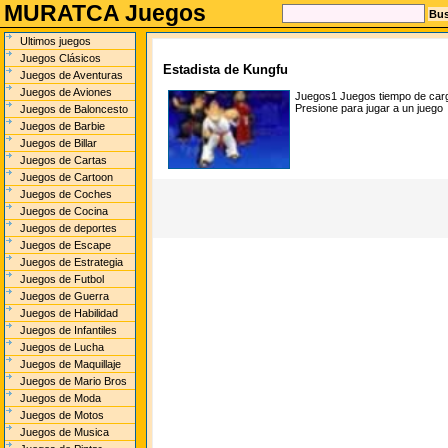
MURATCA Juegos
Ultimos juegos
Juegos Clásicos
Estadista de Kungfu
Juegos de Aventuras
Juegos de Aviones
Juegos1
Juegos tiempo de car
Presione para jugar a un juego
Juegos de Baloncesto
Juegos de Barbie
Juegos de Billar
Juegos de Cartas
Juegos de Cartoon
Juegos de Coches
Juegos de Cocina
Juegos de deportes
Juegos de Escape
Juegos de Estrategia
Juegos de Futbol
Juegos de Guerra
Juegos de Habilidad
Juegos de Infantiles
Juegos de Lucha
Juegos de Maquillaje
Juegos de Mario Bros
Juegos de Moda
Juegos de Motos
Juegos de Musica