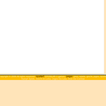
opyright © 2006 All rights reserved.
oyunlar1
OYUNLAR 1 games,
juegos
, jeux, spiele, giochi, jogos, oyunl
Kampf Spiele, Giochi Di Lotta, Jogos Da Luta, Jeux De Combat