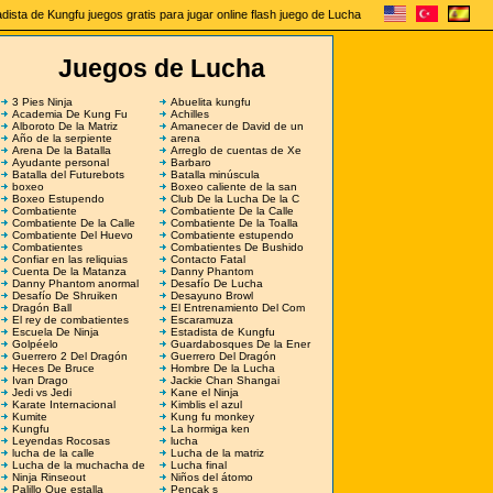
dista de Kungfu juegos gratis para jugar online flash juego de Lucha
Juegos de Lucha
3 Pies Ninja
Abuelita kungfu
Academia De Kung Fu
Achilles
Alboroto De la Matriz
Amanecer de David de un
Año de la serpiente
arena
Arena De la Batalla
Arreglo de cuentas de Xe
Ayudante personal
Barbaro
Batalla del Futurebots
Batalla minúscula
boxeo
Boxeo caliente de la san
Boxeo Estupendo
Club De la Lucha De la C
Combatiente
Combatiente De la Calle
Combatiente De la Calle
Combatiente De la Toalla
Combatiente Del Huevo
Combatiente estupendo
Combatientes
Combatientes De Bushido
Confiar en las reliquias
Contacto Fatal
Cuenta De la Matanza
Danny Phantom
Danny Phantom anormal
Desafío De Lucha
Desafío De Shruiken
Desayuno Browl
Dragón Ball
El Entrenamiento Del Com
El rey de combatientes
Escaramuza
Escuela De Ninja
Estadista de Kungfu
Golpéelo
Guardabosques De la Ener
Guerrero 2 Del Dragón
Guerrero Del Dragón
Heces De Bruce
Hombre De la Lucha
Ivan Drago
Jackie Chan Shangai
Jedi vs Jedi
Kane el Ninja
Karate Internacional
Kimblis el azul
Kumite
Kung fu monkey
Kungfu
La hormiga ken
Leyendas Rocosas
lucha
lucha de la calle
Lucha de la matriz
Lucha de la muchacha de
Lucha final
Ninja Rinseout
Niños del átomo
Palillo Que estalla
Pencak s