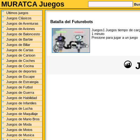
MURATCA Juegos
Ultimos juegos
Juegos Clásicos
Batalla del Futurebots
Juegos de Aventuras
Juegos de Aviones
Juegos1
Juegos tiempo de car
1 minuto
Juegos de Baloncesto
Presione para jugar a un juego
Juegos de Barbie
Juegos de Billar
Juegos de Cartas
Juegos de Cartoon
Juegos de Coches
J
Juegos de Cocina
Juegos de deportes
Juegos de Escape
Juegos de Estrategia
Juegos de Futbol
Juegos de Guerra
Juegos de Habilidad
Juegos de Infantiles
Juegos de Lucha
Juegos de Maquillaje
Juegos de Mario Bros
Juegos de Moda
Juegos de Motos
Juegos de Musica