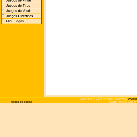
Juegos de Pintar
Juegos de Tiros
Juegos de Vestir
Juegos Divertidos
Mini Juegos
Copyright © 2006 All rights reserved.
oyunla
juegos de cocina
Kampf Spiele, Giochi