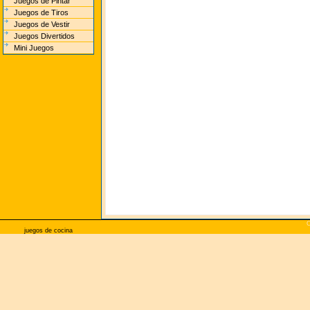
Juegos de Pintar
Juegos de Tiros
Juegos de Vestir
Juegos Divertidos
Mini Juegos
C
juegos de cocina