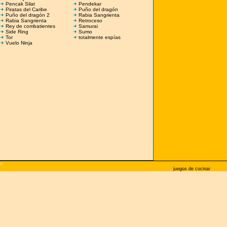
Pencak Silat
Pendekar
Piratas del Caribe
Puño del dragón
Puño del dragón 2
Rabia Sangrienta
Rabia Sangrienta
Retroceso
Rey de combatientes
Samurai
Side Ring
Sumo
Tor
totalmente espías
Vuelo Ninja
ar
juegos de cocinar