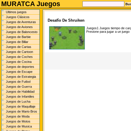
MURATCA Juegos
Ultimos juegos
Juegos Clásicos
Desafío De Shruiken
Juegos de Aventuras
Juegos de Aviones
Juegos1
Juegos tiempo de car
Presione para jugar a un juego
Juegos de Baloncesto
Juegos de Barbie
Juegos de Billar
Juegos de Cartas
Juegos de Cartoon
Juegos de Coches
Juegos de Cocina
Juegos de deportes
Juegos de Escape
Juegos de Estrategia
Juegos de Futbol
Juegos de Guerra
Juegos de Habilidad
Juegos de Infantiles
Juegos de Lucha
Juegos de Maquillaje
Juegos de Mario Bros
Juegos de Moda
Juegos de Motos
Juegos de Musica