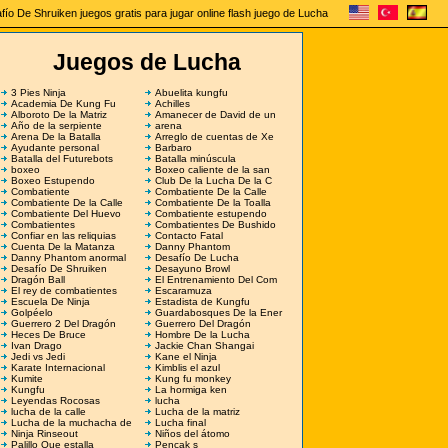
fío De Shruiken juegos gratis para jugar online flash juego de Lucha
Juegos de Lucha
3 Pies Ninja
Abuelita kungfu
Academia De Kung Fu
Achilles
Alboroto De la Matriz
Amanecer de David de un
Año de la serpiente
arena
Arena De la Batalla
Arreglo de cuentas de Xe
Ayudante personal
Barbaro
Batalla del Futurebots
Batalla minúscula
boxeo
Boxeo caliente de la san
Boxeo Estupendo
Club De la Lucha De la C
Combatiente
Combatiente De la Calle
Combatiente De la Calle
Combatiente De la Toalla
Combatiente Del Huevo
Combatiente estupendo
Combatientes
Combatientes De Bushido
Confiar en las reliquias
Contacto Fatal
Cuenta De la Matanza
Danny Phantom
Danny Phantom anormal
Desafío De Lucha
Desafío De Shruiken
Desayuno Browl
Dragón Ball
El Entrenamiento Del Com
El rey de combatientes
Escaramuza
Escuela De Ninja
Estadista de Kungfu
Golpéelo
Guardabosques De la Ener
Guerrero 2 Del Dragón
Guerrero Del Dragón
Heces De Bruce
Hombre De la Lucha
Ivan Drago
Jackie Chan Shangai
Jedi vs Jedi
Kane el Ninja
Karate Internacional
Kimblis el azul
Kumite
Kung fu monkey
Kungfu
La hormiga ken
Leyendas Rocosas
lucha
lucha de la calle
Lucha de la matriz
Lucha de la muchacha de
Lucha final
Ninja Rinseout
Niños del átomo
Palillo Que estalla
Pencak s