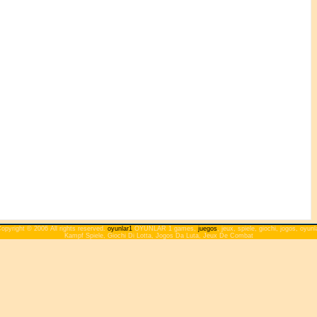
opyright © 2006 All rights reserved.
oyunlar1
OYUNLAR 1 games,
juegos
, jeux, spiele, giochi, jogos, oyunl
Kampf Spiele, Giochi Di Lotta, Jogos Da Luta, Jeux De Combat