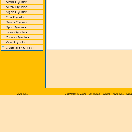
Motor Oyunları
Müzik Oyunları
Nişan Oyunları
Oda Oyunları
Savaş Oyunları
Spor Oyunları
Uçak Oyunları
Yemek Oyunları
Zeka Oyunları
Oyunskor Oyunları
Oyunlar1
Copyright © 2006 Tüm hakları saklıdır. oyunlar1 | Cu