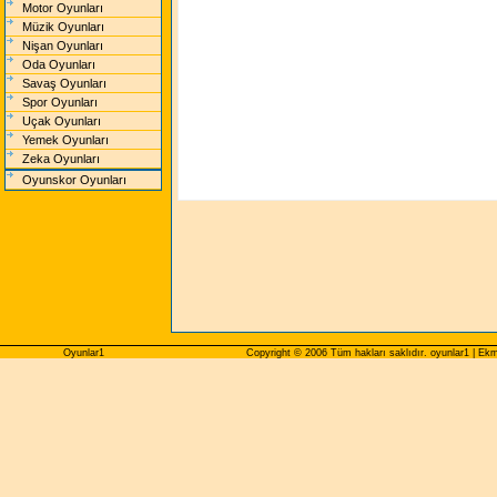
Motor Oyunları
Müzik Oyunları
Nişan Oyunları
Oda Oyunları
Savaş Oyunları
Spor Oyunları
Uçak Oyunları
Yemek Oyunları
Zeka Oyunları
Oyunskor Oyunları
Oyunlar1
Copyright © 2006 Tüm hakları saklıdır. oyunlar1 | Ek