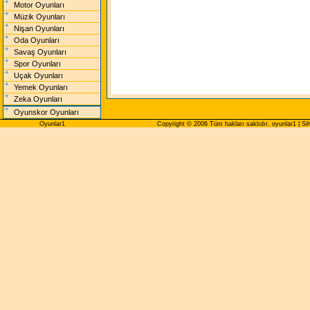
Motor Oyunları
Müzik Oyunları
Nişan Oyunları
Oda Oyunları
Savaş Oyunları
Spor Oyunları
Uçak Oyunları
Yemek Oyunları
Zeka Oyunları
Oyunskor Oyunları
Oyunlar1
Copyright © 2006 Tüm hakları saklıdır. oyunlar1 | Sihi