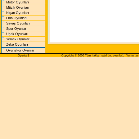
Motor Oyunları
Müzik Oyunları
Nişan Oyunları
Oda Oyunları
Savaş Oyunları
Spor Oyunları
Uçak Oyunları
Yemek Oyunları
Zeka Oyunları
Oyunskor Oyunları
Oyunlar1
Copyright © 2006 Tüm hakları saklıdır. oyunlar1 | Yumurta