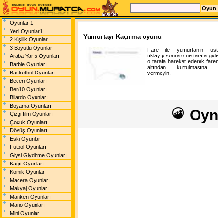
Oyunlar 1
Yeni Oyunlar1
Yumurtayı Kaçırma oyunu
2 Kişilik Oyunlar
3 Boyutlu Oyunlar
Fare ile yumurtanın üst
tıklayıp sonra o ne tarafa gid
Araba Yarış Oyunları
o tarafa hareket ederek faren
Barbie Oyunları
altından kurtulmasına i
Basketbol Oyunları
vermeyin.
Beceri Oyunları
Ben10 Oyunları
Bilardo Oyunları
Boyama Oyunları
Oyn
Çizgi film Oyunları
Çocuk Oyunları
Dövüş Oyunları
Eski Oyunlar
Futbol Oyunları
Giysi Giydirme Oyunları
Kağıt Oyunları
Komik Oyunlar
Macera Oyunları
Makyaj Oyunları
Manken Oyunları
Mario Oyunları
Mini Oyunlar