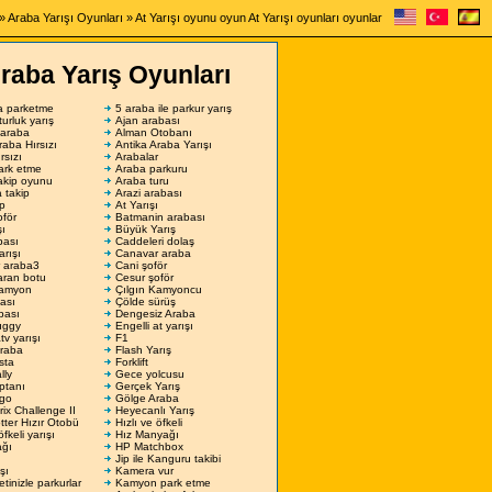
»
Araba Yarışı Oyunları
» At Yarışı oyunu oyun At Yarışı oyunları oyunlar
raba Yarış Oyunları
a parketme
5 araba ile parkur yarış
turluk yarış
Ajan arabası
 araba
Alman Otobanı
raba Hırsızı
Antika Araba Yarışı
rsızı
Arabalar
ark etme
Araba parkuru
akip oyunu
Araba turu
 takip
Arazi arabası
ip
At Yarışı
för
Batmanin arabası
şı
Büyük Yarış
bası
Caddeleri dolaş
rışı
Canavar araba
 araba3
Cani şoför
aran botu
Cesur şoför
Kamyon
Çılgın Kamyoncu
ası
Çölde sürüş
bası
Dengesiz Araba
uggy
Engelli at yarışı
tv yarışı
F1
araba
Flash Yarış
sta
Forklift
lly
Gece yolcusu
ptanı
Gerçek Yarış
rgo
Gölge Araba
ix Challenge II
Heyecanlı Yarış
tter Hızır Otobü
Hızlı ve öfkeli
öfkeli yarışı
Hız Manyağı
ağı
HP Matchbox
Jip ile Kanguru takibi
şı
Kamera vur
inizle parkurlar
Kamyon park etme