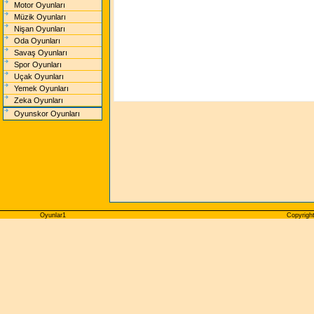
Motor Oyunları
Müzik Oyunları
Nişan Oyunları
Oda Oyunları
Savaş Oyunları
Spor Oyunları
Uçak Oyunları
Yemek Oyunları
Zeka Oyunları
Oyunskor Oyunları
Oyunlar1
Copyright