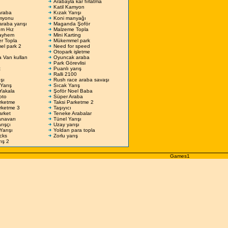
Arabayla kar fırlatma
Katil Kamyon
araba
Kızak Yarışı
myonu
Koni manyağı
araba yarışı
Maganda Şoför
m Hız
Malzeme Topla
ayhem
Mini Karting
r Topla
Mükemmel park
l park 2
Need for speed
Otopark işletme
 Van kullan
Oyuncak araba
Park Görevlisi
t
Puanlı yarış
Ralli 2100
ışı
Rush race araba savaşı
Yarış
Sıcak Yarış
Yakala
Şoför Noel Baba
oto
Süper Araba
rketme
Taksi Parketme 2
rketme 3
Taşıyıcı
arket
Teneke Arabalar
anavarı
Tünel Yarışı
rışçı
Uzay yarışı
Yarışı
Yoldan para topla
ucks
Zorlu yarış
ış 2
Games1