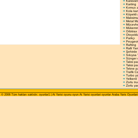
Karavan
Karting
Kırmızı 
Kola ka
Köpekli 
Maksimu
Metal M
Mücevhe
Mükemme
Orbitrax
Otoyolda
Parkçı
Peugeo
Rafting
Ralli Yar
Şehirde 
Sıkıysa 
Sünger 
Taksi pa
Taksi pa
Tekne p
Trafik C
Turbo ya
Yelkenli 
Zorlu tr
Zorlu yar
 © 2006 Tüm hakları saklıdır. oyunlar1 | At Yarisi oyunu oyun At Yarisi oyunlari oyunlar Araba Yaris Oyunlari