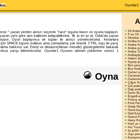
Oyunlar1
A
2d Arab
orse " yazan yerden atınızı seçerek "race" tuşuna basın ve oyuna başlayın.
5 ve 10 
azan yere göre atın kalitesini anlayabilirsiniz. İlk at en iyi at, Odds'da yazan
Akrobat
iyor. Oyun başlayınca ok tuşları ile atınızı yöneteceksiniz. Kenarlara
Antika A
k için SPACE tuşunu kullanın ama zamanlama çok önemli. CTRL tuşu ile yarış
Araba hı
çlama hakkınız var. Enerji ve distance(Alınan mesafe) göstergelerine bakarak
Araba p
yoksa yarışı bitiremezsiniz.
Oyunlar1
Oyunun tahmini yüklenme süresi:
1
Araba T
Arabayla
Askeri J
Ayyaş şo
Bot yarı
Buz Ara
Çamur ya
Oyna
Canavar
Cankurt
Çılgın 
Çöl arab
Dağ ara
Dune B
Engelli a
Fırtına 
Ford Fie
Garip Ra
Gemi ka
Gizli Ka
Grand Pr
Harry Po
Hızlı ve 
Hız Tuz
İyi şoför
Juju yarı
Kamyonet