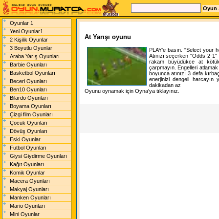
Oyunlar 1
Yeni Oyunlar1
At Yarışı oyunu
2 Kişilik Oyunlar
3 Boyutlu Oyunlar
PLAY'e basın. "Select your h
Atınızı seçerken "Odds 2-1" y
Araba Yarış Oyunları
rakam büyüdükce at kötüleş
Barbie Oyunları
çarpmayın. Engelleri atlama
Basketbol Oyunları
boyunca atınızı 3 defa kırba
enerjinizi dengeli harcayın 
Beceri Oyunları
dakikadan az
Ben10 Oyunları
Oyunu oynamak için Oyna'ya tıklayınız.
Bilardo Oyunları
Boyama Oyunları
Çizgi film Oyunları
Çocuk Oyunları
Dövüş Oyunları
Eski Oyunlar
Futbol Oyunları
Giysi Giydirme Oyunları
Kağıt Oyunları
Komik Oyunlar
Macera Oyunları
Makyaj Oyunları
Manken Oyunları
Mario Oyunları
Mini Oyunlar