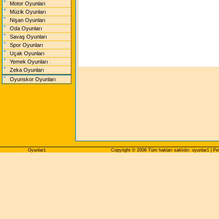
Motor Oyunları
Müzik Oyunları
Nişan Oyunları
Oda Oyunları
Savaş Oyunları
Spor Oyunları
Uçak Oyunları
Yemek Oyunları
Zeka Oyunları
Oyunskor Oyunları
Oyunlar1
Copyright © 2006 Tüm hakları saklıdır. oyunlar1 | P