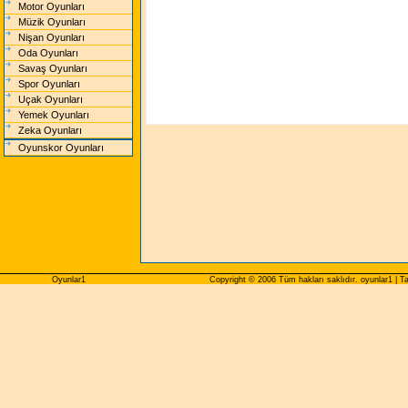
Motor Oyunları
Müzik Oyunları
Nişan Oyunları
Oda Oyunları
Savaş Oyunları
Spor Oyunları
Uçak Oyunları
Yemek Oyunları
Zeka Oyunları
Oyunskor Oyunları
Oyunlar1
Copyright © 2006 Tüm hakları saklıdır. oyunlar1 | Ta