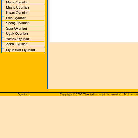
Motor Oyunları
Müzik Oyunları
Nişan Oyunları
Oda Oyunları
Savaş Oyunları
Spor Oyunları
Uçak Oyunları
Yemek Oyunları
Zeka Oyunları
Oyunskor Oyunları
Oyunlar1
Copyright © 2006 Tüm hakları saklıdır. oyunlar1 | Mukemme