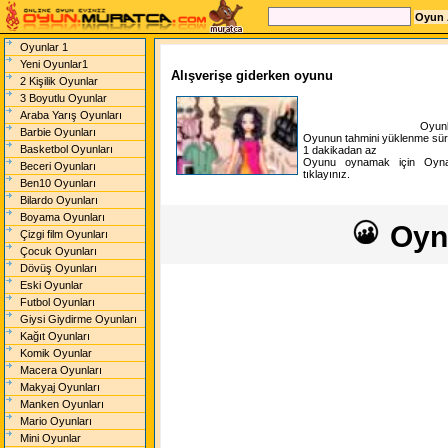
Oyunlar 1
Yeni Oyunlar1
Alışverişe giderken oyunu
2 Kişilik Oyunlar
3 Boyutlu Oyunlar
Araba Yarış Oyunları
Oyunl
Barbie Oyunları
Oyunun tahmini yüklenme sür
Basketbol Oyunları
1 dakikadan az
Oyunu oynamak için Oyna
Beceri Oyunları
tıklayınız.
Ben10 Oyunları
Bilardo Oyunları
Boyama Oyunları
Oyn
Çizgi film Oyunları
Çocuk Oyunları
Dövüş Oyunları
Eski Oyunlar
Futbol Oyunları
Giysi Giydirme Oyunları
Kağıt Oyunları
Komik Oyunlar
Macera Oyunları
Makyaj Oyunları
Manken Oyunları
Mario Oyunları
Mini Oyunlar