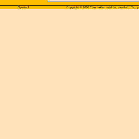
Oyunlar1
Copyright © 2006 Tüm hakları saklıdır. oyunlar1 | Yaz