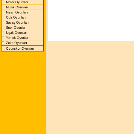
Motor Oyunları
Müzik Oyunları
Nişan Oyunları
Oda Oyunları
Savaş Oyunları
Spor Oyunları
Uçak Oyunları
Yemek Oyunları
Zeka Oyunları
Oyunskor Oyunları