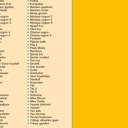
rdu
Koltuk
niz Kızı
Kumsalda
ı giydirin
Manken giydirme
Heidi
Manken kızlar
a
Moda günleri
 uygun
Modaya uygun 2
uygun 3
Modaya uygun 4
uygun 5
Modaya Uygun 6
z
Neşeli Kız
ne
Okul kızı
uygun 4
Ortama uygun
uygun 2
Ortama uygun 3
ız
Pembeli
r
Pijama terlik
Plaj 2
Proje Moda
yim
Randevu
lu
Şanslı kız
Kadın
Şehrin renkleri
i
Sert kız
er Günü kıyafetl
Sevimli
nler
Sıkı dostlar
ya
Sıska
avalar
Sonbahar
im
Spor kıyafetleri
Stardoll
hu
Süperstar
Tiki
Tiki 3
Tiki 5
modası
Üniforma
dirme
Winx Bloom
sa
Winx Stella
yağıyor
Yaprak dökümü
Yasmin
amı
Yaz aşkı
yafetler
Yaz modası
muru
Yeniyıl kutlaması
zlü
Yılbaşı elbiseleri giydi
Gecesi
Yıbaşı giysileri
ızı