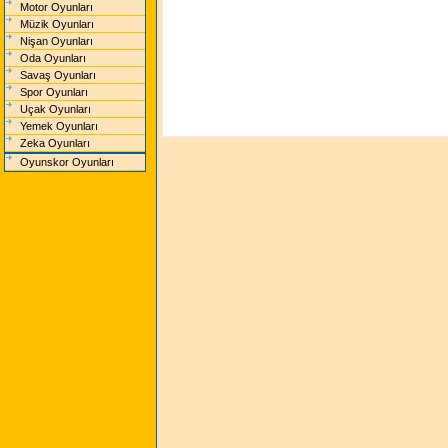
Motor Oyunları
Müzik Oyunları
Nişan Oyunları
Oda Oyunları
Savaş Oyunları
Spor Oyunları
Uçak Oyunları
Yemek Oyunları
Zeka Oyunları
Oyunskor Oyunları