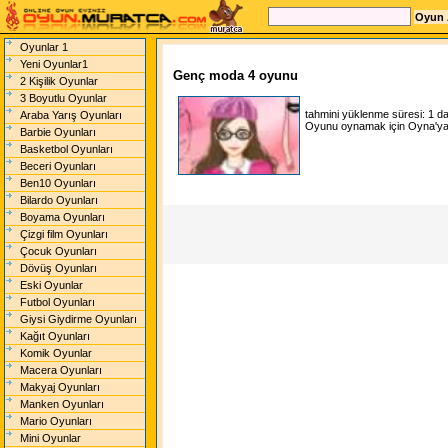
Oyunlar 1
Yeni Oyunlar1
Genç moda 4 oyunu
2 Kişilik Oyunlar
3 Boyutlu Oyunlar
tahmini yüklenme süresi:
1 d
Araba Yarış Oyunları
Oyunu oynamak için Oyna'ya t
Barbie Oyunları
Basketbol Oyunları
Beceri Oyunları
Ben10 Oyunları
Bilardo Oyunları
Boyama Oyunları
Çizgi film Oyunları
Çocuk Oyunları
Dövüş Oyunları
Eski Oyunlar
Futbol Oyunları
Giysi Giydirme Oyunları
Kağıt Oyunları
Komik Oyunlar
Macera Oyunları
Makyaj Oyunları
Manken Oyunları
Mario Oyunları
Mini Oyunlar