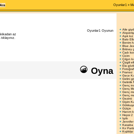
Oyunlar1
»
Ma
Aile giyd
Oyunlar1
Oyunun
Alışveri
akikadan az
Aşık kız
ıklayınız.
Balo Elbi
Benim h
Blue Je
Britney 
Cadı kos
Cicim
Çılgın kı
Çizgili e
Ela gözl
Oyna
Fotoğraf
Fransız
Gece Kı
Gelini gi
Gelinlik 
Genç in
Genç M
Genç m
Genç m
Gezinti
Giyim K
Gökkuşa
Gülçin
Hanım k
Hepsi 2
Işıltı
Jennifer
Kasaba 
Kır Parti
Kışlıklar