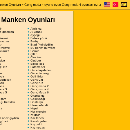
nken Oyunları
» Genç moda 4 oyunu oyun Genç moda 4 oyunları oyna
Manken Oyunları
ir
Akıllı kız
şe giderken
Al yanak
Ayşegül
seleri
Bebek yüzlü
ayatım
Betüş
an
Brad Pitti giydirin
giydirme
Bu benim dünyam
tümleri
Cemre
Çift 3
z
Cimcime
lbise
Clubber
ü
Elbise seç
çı kız
Fotomodel
Gece kıyafetleri
zı
Gecenin rengi
ydir
Gelinlikler
Modelleri
Genç Çift
san
Genç Kız
oda
Genç moda 2
oda 3
Genç moda 4
oda 5
Genç Moda 6
Gitarist kız
uşam
Gökkuşağı
ğı Renkleri
Gösterişli
Hanımefendi
ız
Hepsi
Her mevsim
İyi giyin
 Lopez giydirin
Kar tanesi
güzeli
Kavak yelleri
si
Kış geldi
Kış modası