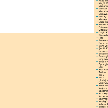
Kitap ku
Küçük De
Madonnay
Manken 
Merhab
Modaya
Modaya 
Modaya 
Mutlu kı
Noel An
Ortama 
Ortama 
Özgür K
Pijamala
Plaj
Prenses
Rahat gi
Sahil yo
Şehirli 
Şemsiyel
Sevgilil
Sıcak gü
Sinema
Soğuk H
Spor giy
Star
Star Ru
Tatilde
Tiki 2
Tiki 4
Uludağ 
Ünlü Giy
Winx Mu
Yağmur 
Yasemin
Yaz akş
Yazlık kı
Yaz yağ
Yeşil gö
Yılbaşı 
Yılbaşı k