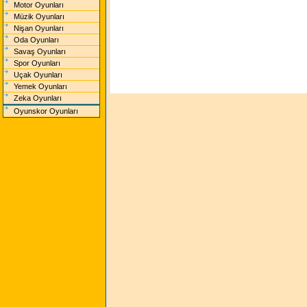
Motor Oyunları
Müzik Oyunları
Nişan Oyunları
Oda Oyunları
Savaş Oyunları
Spor Oyunları
Uçak Oyunları
Yemek Oyunları
Zeka Oyunları
Oyunskor Oyunları