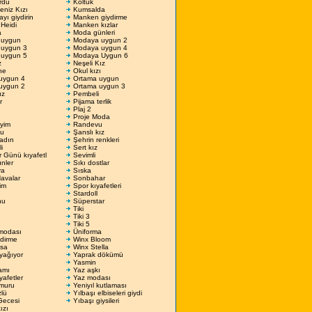
rdu
Koltuk
niz Kızı
Kumsalda
ı giydirin
Manken giydirme
Heidi
Manken kızlar
a
Moda günleri
 uygun
Modaya uygun 2
uygun 3
Modaya uygun 4
uygun 5
Modaya Uygun 6
z
Neşeli Kız
ne
Okul kızı
uygun 4
Ortama uygun
uygun 2
Ortama uygun 3
ız
Pembeli
r
Pijama terlik
Plaj 2
Proje Moda
yim
Randevu
lu
Şanslı kız
Kadın
Şehrin renkleri
i
Sert kız
er Günü kıyafetl
Sevimli
nler
Sıkı dostlar
ya
Sıska
avalar
Sonbahar
im
Spor kıyafetleri
Stardoll
hu
Süperstar
Tiki
Tiki 3
Tiki 5
modası
Üniforma
dirme
Winx Bloom
sa
Winx Stella
yağıyor
Yaprak dökümü
Yasmin
amı
Yaz aşkı
yafetler
Yaz modası
muru
Yeniyıl kutlaması
zlü
Yılbaşı elbiseleri giydi
Gecesi
Yıbaşı giysileri
ızı