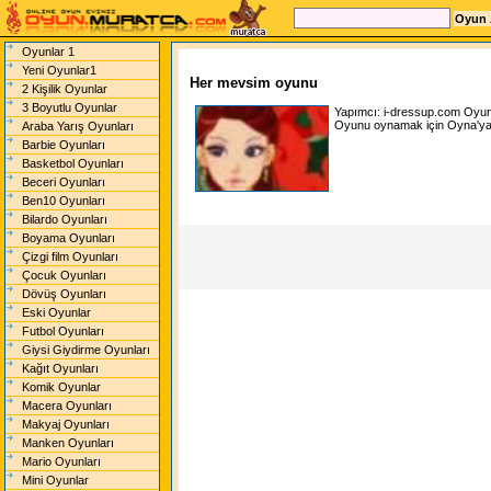
Oyunlar 1
Yeni Oyunlar1
Her mevsim oyunu
2 Kişilik Oyunlar
3 Boyutlu Oyunlar
Yapımcı:
i-dressup.com
Oyun
Oyunu oynamak için Oyna'ya t
Araba Yarış Oyunları
Barbie Oyunları
Basketbol Oyunları
Beceri Oyunları
Ben10 Oyunları
Bilardo Oyunları
Boyama Oyunları
Çizgi film Oyunları
Çocuk Oyunları
Dövüş Oyunları
Eski Oyunlar
Futbol Oyunları
Giysi Giydirme Oyunları
Kağıt Oyunları
Komik Oyunlar
Macera Oyunları
Makyaj Oyunları
Manken Oyunları
Mario Oyunları
Mini Oyunlar