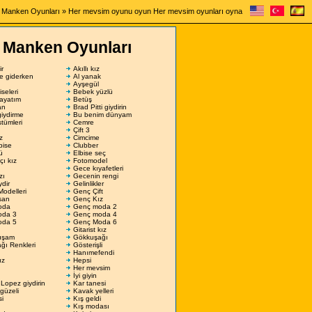
»
Manken Oyunları
» Her mevsim oyunu oyun Her mevsim oyunları oyna
Manken Oyunları
ir
Akıllı kız
şe giderken
Al yanak
Ayşegül
seleri
Bebek yüzlü
ayatım
Betüş
an
Brad Pitti giydirin
giydirme
Bu benim dünyam
tümleri
Cemre
Çift 3
z
Cimcime
lbise
Clubber
ü
Elbise seç
çı kız
Fotomodel
Gece kıyafetleri
zı
Gecenin rengi
ydir
Gelinlikler
Modelleri
Genç Çift
san
Genç Kız
oda
Genç moda 2
oda 3
Genç moda 4
oda 5
Genç Moda 6
Gitarist kız
uşam
Gökkuşağı
ğı Renkleri
Gösterişli
Hanımefendi
ız
Hepsi
Her mevsim
İyi giyin
 Lopez giydirin
Kar tanesi
güzeli
Kavak yelleri
si
Kış geldi
Kış modası