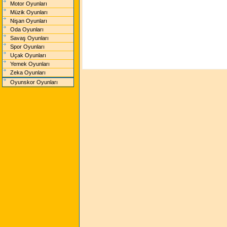
Motor Oyunları
Müzik Oyunları
Nişan Oyunları
Oda Oyunları
Savaş Oyunları
Spor Oyunları
Uçak Oyunları
Yemek Oyunları
Zeka Oyunları
Oyunskor Oyunları