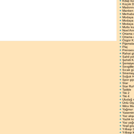
Kitap ku
Küçük De
Madonnay
Manken 
Merhab
Modaya
Modaya 
Modaya 
Mutlu kı
Noel An
Ortama 
Ortama 
Özgür K
Pijamala
Plaj
Prenses
Rahat gi
Sahil yo
Şehirli 
Şemsiyel
Sevgilil
Sıcak gü
Sinema
Soğuk H
Spor giy
Star
Star Ru
Tatilde
Tiki 2
Tiki 4
Uludağ 
Ünlü Giy
Winx Mu
Yağmur 
Yasemin
Yaz akş
Yazlık kı
Yaz yağ
Yeşil gö
Yılbaşı 
Yılbaşı k