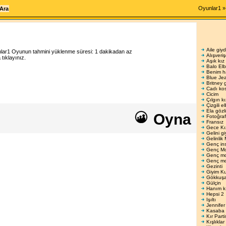
Oyunlar1
Aile giyd
lar1
Oyunun tahmini yüklenme süresi:
1 dakikadan az
Alışveri
ıklayınız.
Aşık kız
Balo Elbi
Benim h
Blue Je
Britney 
Cadı kos
Cicim
Çılgın kı
Çizgili e
Ela gözl
Oyna
Fotoğraf
Fransız
Gece Kı
Gelini gi
Gelinlik 
Genç in
Genç M
Genç m
Genç m
Gezinti
Giyim K
Gökkuşa
Gülçin
Hanım k
Hepsi 2
Işıltı
Jennifer
Kasaba 
Kır Parti
Kışlıklar