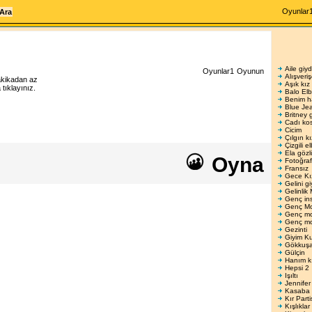
Oyunlar
Aile giyd
Oyunlar1
Oyunun
Alışveri
akikadan az
Aşık kız
ıklayınız.
Balo Elbi
Benim h
Blue Je
Britney 
Cadı kos
Cicim
Çılgın kı
Çizgili e
Ela gözl
Oyna
Fotoğraf
Fransız
Gece Kı
Gelini gi
Gelinlik 
Genç in
Genç M
Genç m
Genç m
Gezinti
Giyim K
Gökkuşa
Gülçin
Hanım k
Hepsi 2
Işıltı
Jennifer
Kasaba 
Kır Parti
Kışlıklar