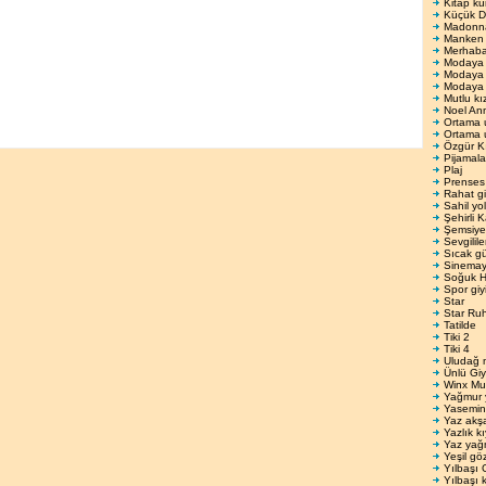
Kitap ku
Küçük De
Madonnay
Manken 
Merhab
Modaya
Modaya 
Modaya 
Mutlu kı
Noel An
Ortama 
Ortama 
Özgür K
Pijamala
Plaj
Prenses
Rahat gi
Sahil yo
Şehirli 
Şemsiyel
Sevgilil
Sıcak gü
Sinema
Soğuk H
Spor giy
Star
Star Ru
Tatilde
Tiki 2
Tiki 4
Uludağ 
Ünlü Giy
Winx Mu
Yağmur 
Yasemin
Yaz akş
Yazlık kı
Yaz yağ
Yeşil gö
Yılbaşı 
Yılbaşı k