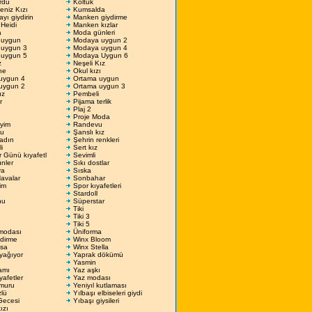
rdu
Koltuk
niz Kızı
Kumsalda
ı giydirin
Manken giydirme
Heidi
Manken kızlar
a
Moda günleri
 uygun
Modaya uygun 2
uygun 3
Modaya uygun 4
uygun 5
Modaya Uygun 6
z
Neşeli Kız
ne
Okul kızı
uygun 4
Ortama uygun
uygun 2
Ortama uygun 3
ız
Pembeli
r
Pijama terlik
Plaj 2
Proje Moda
yim
Randevu
lu
Şanslı kız
Kadın
Şehrin renkleri
i
Sert kız
er Günü kıyafetl
Sevimli
nler
Sıkı dostlar
ya
Sıska
avalar
Sonbahar
im
Spor kıyafetleri
Stardoll
hu
Süperstar
Tiki
Tiki 3
Tiki 5
modası
Üniforma
dirme
Winx Bloom
sa
Winx Stella
yağıyor
Yaprak dökümü
Yasmin
amı
Yaz aşkı
yafetler
Yaz modası
muru
Yeniyıl kutlaması
zlü
Yılbaşı elbiseleri giydi
Gecesi
Yıbaşı giysileri
ızı