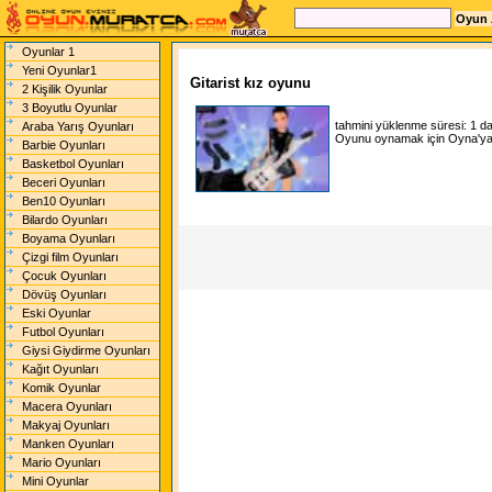
Oyunlar 1
Yeni Oyunlar1
Gitarist kız oyunu
2 Kişilik Oyunlar
3 Boyutlu Oyunlar
tahmini yüklenme süresi:
1 d
Araba Yarış Oyunları
Oyunu oynamak için Oyna'ya t
Barbie Oyunları
Basketbol Oyunları
Beceri Oyunları
Ben10 Oyunları
Bilardo Oyunları
Boyama Oyunları
Çizgi film Oyunları
Çocuk Oyunları
Dövüş Oyunları
Eski Oyunlar
Futbol Oyunları
Giysi Giydirme Oyunları
Kağıt Oyunları
Komik Oyunlar
Macera Oyunları
Makyaj Oyunları
Manken Oyunları
Mario Oyunları
Mini Oyunlar