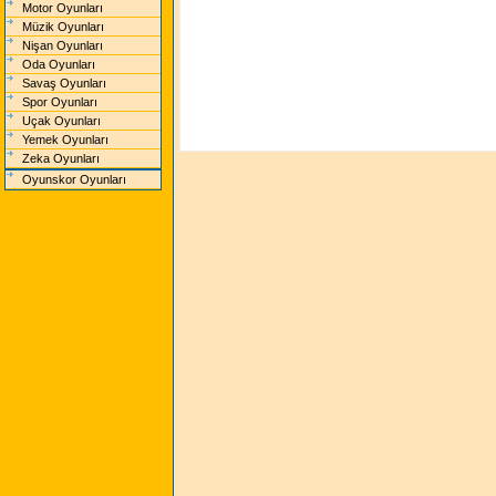
Motor Oyunları
Müzik Oyunları
Nişan Oyunları
Oda Oyunları
Savaş Oyunları
Spor Oyunları
Uçak Oyunları
Yemek Oyunları
Zeka Oyunları
Oyunskor Oyunları