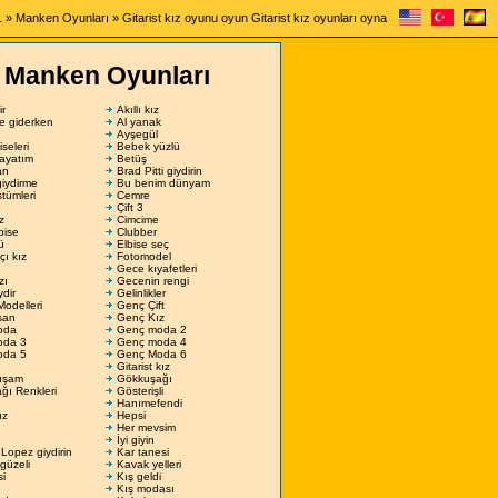
1
»
Manken Oyunları
» Gitarist kız oyunu oyun Gitarist kız oyunları oyna
Manken Oyunları
ir
Akıllı kız
şe giderken
Al yanak
Ayşegül
seleri
Bebek yüzlü
ayatım
Betüş
an
Brad Pitti giydirin
giydirme
Bu benim dünyam
tümleri
Cemre
Çift 3
z
Cimcime
lbise
Clubber
ü
Elbise seç
çı kız
Fotomodel
Gece kıyafetleri
zı
Gecenin rengi
ydir
Gelinlikler
Modelleri
Genç Çift
san
Genç Kız
oda
Genç moda 2
oda 3
Genç moda 4
oda 5
Genç Moda 6
Gitarist kız
uşam
Gökkuşağı
ğı Renkleri
Gösterişli
Hanımefendi
ız
Hepsi
Her mevsim
İyi giyin
 Lopez giydirin
Kar tanesi
güzeli
Kavak yelleri
si
Kış geldi
Kış modası