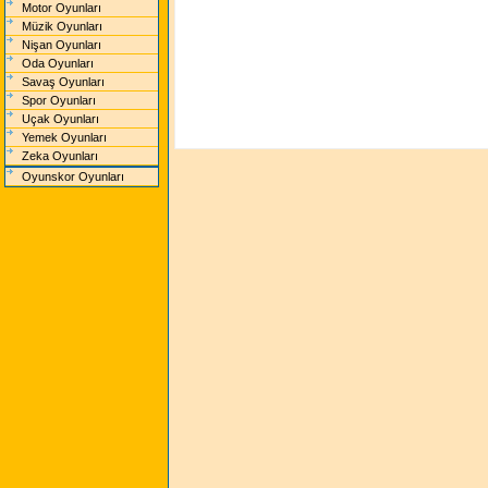
Motor Oyunları
Müzik Oyunları
Nişan Oyunları
Oda Oyunları
Savaş Oyunları
Spor Oyunları
Uçak Oyunları
Yemek Oyunları
Zeka Oyunları
Oyunskor Oyunları