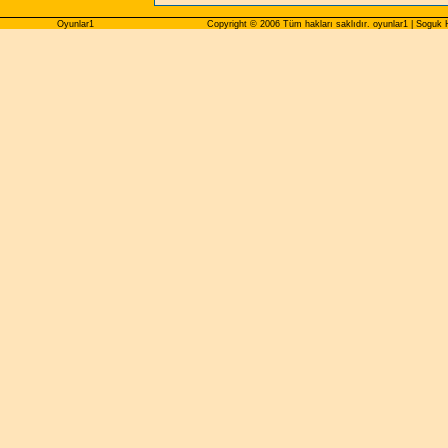
Oyunlar1
Copyright © 2006 Tüm hakları saklıdır. oyunlar1 | Soguk