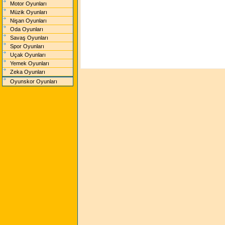
Motor Oyunları
Müzik Oyunları
Nişan Oyunları
Oda Oyunları
Savaş Oyunları
Spor Oyunları
Uçak Oyunları
Yemek Oyunları
Zeka Oyunları
Oyunskor Oyunları