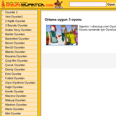
Oyunlar 1
Yeni Oyunlar1
Ortama uygun 3 oyunu
2 Kişilik Oyunlar
3 Boyutlu Oyunlar
Yapımcı:
i-dressup.com
Oyun
Oyunu oynamak için Oyna'ya t
Araba Yarış Oyunları
Barbie Oyunları
Basketbol Oyunları
Beceri Oyunları
Ben10 Oyunları
Bilardo Oyunları
Boyama Oyunları
Çizgi film Oyunları
Çocuk Oyunları
Dövüş Oyunları
Eski Oyunlar
Futbol Oyunları
Giysi Giydirme Oyunları
Kağıt Oyunları
Komik Oyunlar
Macera Oyunları
Makyaj Oyunları
Manken Oyunları
Mario Oyunları
Mini Oyunlar