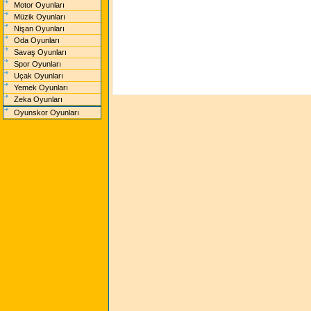
Motor Oyunları
Müzik Oyunları
Nişan Oyunları
Oda Oyunları
Savaş Oyunları
Spor Oyunları
Uçak Oyunları
Yemek Oyunları
Zeka Oyunları
Oyunskor Oyunları