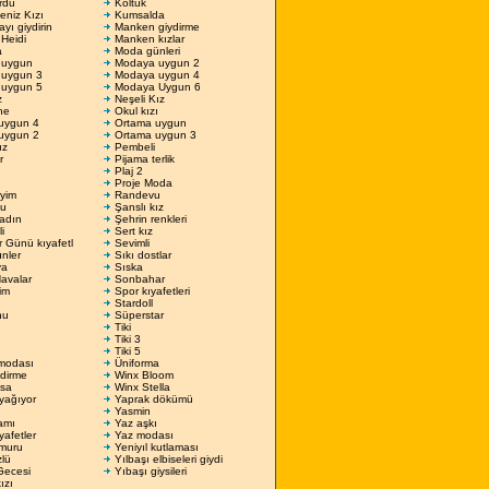
rdu
Koltuk
niz Kızı
Kumsalda
ı giydirin
Manken giydirme
Heidi
Manken kızlar
a
Moda günleri
 uygun
Modaya uygun 2
uygun 3
Modaya uygun 4
uygun 5
Modaya Uygun 6
z
Neşeli Kız
ne
Okul kızı
uygun 4
Ortama uygun
uygun 2
Ortama uygun 3
ız
Pembeli
r
Pijama terlik
Plaj 2
Proje Moda
yim
Randevu
lu
Şanslı kız
Kadın
Şehrin renkleri
i
Sert kız
er Günü kıyafetl
Sevimli
nler
Sıkı dostlar
ya
Sıska
avalar
Sonbahar
im
Spor kıyafetleri
Stardoll
hu
Süperstar
Tiki
Tiki 3
Tiki 5
modası
Üniforma
dirme
Winx Bloom
sa
Winx Stella
yağıyor
Yaprak dökümü
Yasmin
amı
Yaz aşkı
yafetler
Yaz modası
muru
Yeniyıl kutlaması
zlü
Yılbaşı elbiseleri giydi
Gecesi
Yıbaşı giysileri
ızı