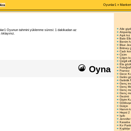
Oyunlar1
»
Manken
Aile giyd
lar1
Oyunun tahmini yüklenme süresi:
1 dakikadan az
Alışveri
ıklayınız.
Aşık kız
Balo Elbi
Benim h
Blue Je
Britney 
Cadı kos
Cicim
Çılgın kı
Çizgili e
Ela gözl
Oyna
Fotoğraf
Fransız
Gece Kı
Gelini gi
Gelinlik 
Genç in
Genç M
Genç m
Genç m
Gezinti
Giyim K
Gökkuşa
Gülçin
Hanım k
Hepsi 2
Işıltı
Jennifer
Kasaba 
Kır Parti
Kışlıklar