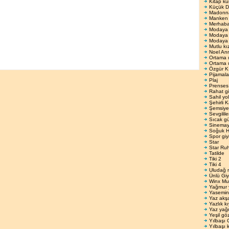
Kitap ku
Küçük De
Madonnay
Manken 
Merhab
Modaya
Modaya 
Modaya 
Mutlu kı
Noel An
Ortama 
Ortama 
Özgür K
Pijamala
Plaj
Prenses
Rahat gi
Sahil yo
Şehirli 
Şemsiyel
Sevgilil
Sıcak gü
Sinema
Soğuk H
Spor giy
Star
Star Ru
Tatilde
Tiki 2
Tiki 4
Uludağ 
Ünlü Giy
Winx Mu
Yağmur 
Yasemin
Yaz akş
Yazlık kı
Yaz yağ
Yeşil gö
Yılbaşı 
Yılbaşı k