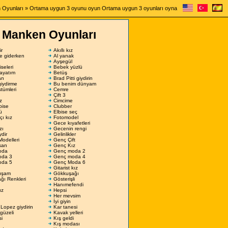
 Oyunları
» Ortama uygun 3 oyunu oyun Ortama uygun 3 oyunları oyna
Manken Oyunları
ir
Akıllı kız
şe giderken
Al yanak
Ayşegül
seleri
Bebek yüzlü
ayatım
Betüş
an
Brad Pitti giydirin
giydirme
Bu benim dünyam
tümleri
Cemre
Çift 3
z
Cimcime
lbise
Clubber
ü
Elbise seç
çı kız
Fotomodel
Gece kıyafetleri
zı
Gecenin rengi
ydir
Gelinlikler
Modelleri
Genç Çift
san
Genç Kız
oda
Genç moda 2
oda 3
Genç moda 4
oda 5
Genç Moda 6
Gitarist kız
uşam
Gökkuşağı
ğı Renkleri
Gösterişli
Hanımefendi
ız
Hepsi
Her mevsim
İyi giyin
 Lopez giydirin
Kar tanesi
güzeli
Kavak yelleri
si
Kış geldi
Kış modası